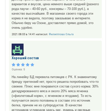
вариантов и вкусов, цена немного выше средней (разного
рода паучи – 40-60 руб., консервы – 70-100 руб.), а
качество высочайшее. В магазинах своего города эти
корма я не видела, поэтому заказываю в интернете.
Обычно беру на Озоне, доставляют прямо домой, это
очень удобно.
2021.08.03 в 14:41 написал:
Филиппова Ольга
Хороший состав
Оценка:
5
На линейку БД перевела питомцев с РК. К знаменитому
бренду претензий нет, просто решила попробовать что-то
свежее. Плюс мне понравился состав сухого корма: 30%
дегидрированного мяса и около 20% мяса ягненка
(«фиолетовый корм», с ягненком и ягодами). То есть
получается около половины в составе это источник
белка, причем не из субпродуктов. В качестве
источников углеводов здесь рис, ячмень и овсяные