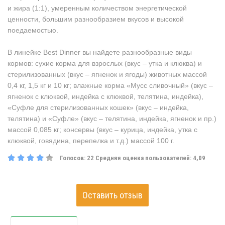
и жира (1:1), умеренным количеством энергетической
ценности, большим разнообразием вкусов и высокой
поедаемостью.
В линейке Best Dinner вы найдете разнообразные виды
кормов: сухие корма для взрослых (вкус – утка и клюква) и
стерилизованных (вкус – ягненок и ягоды) животных массой
0,4 кг, 1,5 кг и 10 кг; влажные корма «Мусс сливочный» (вкус –
ягненок с клюквой, индейка с клюквой, телятина, индейка),
«Суфле для стерилизованных кошек» (вкус – индейка,
телятина) и «Суфле» (вкус – телятина, индейка, ягненок и пр.)
массой 0,085 кг; консервы (вкус – курица, индейка, утка с
клюквой, говядина, перепелка и т.д.) массой 100 г.
Голосов:
22
Средняя оценка пользователей:
4,09
Оставить отзыв