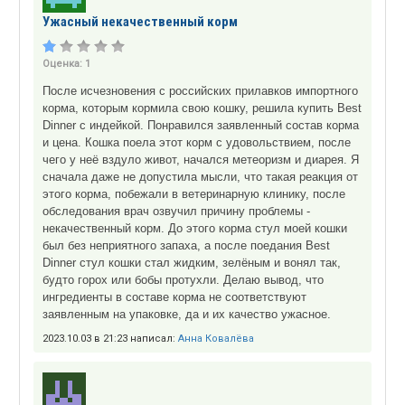
Ужасный некачественный корм
Оценка:
1
После исчезновения с российских прилавков импортного
корма, которым кормила свою кошку, решила купить Best
Dinner с индейкой. Понравился заявленный состав корма
и цена. Кошка поела этот корм с удовольствием, после
чего у неё вздуло живот, начался метеоризм и диарея. Я
сначала даже не допустила мысли, что такая реакция от
этого корма, побежали в ветеринарную клинику, после
обследования врач озвучил причину проблемы -
некачественный корм. До этого корма стул моей кошки
был без неприятного запаха, а после поедания Best
Dinner стул кошки стал жидким, зелёным и вонял так,
будто горох или бобы протухли. Делаю вывод, что
ингредиенты в составе корма не соответствуют
заявленным на упаковке, да и их качество ужасное.
2023.10.03 в 21:23 написал:
Анна Ковалёва