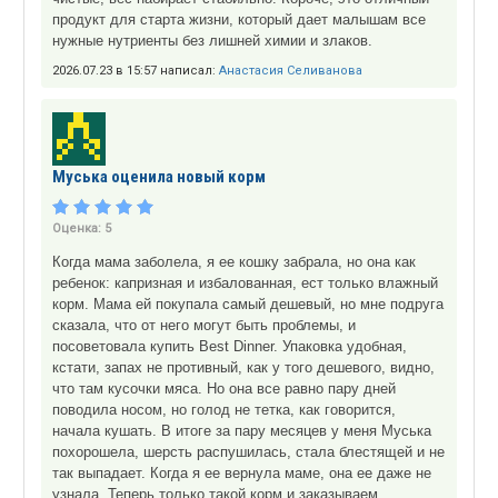
продукт для старта жизни, который дает малышам все
нужные нутриенты без лишней химии и злаков.
2026.07.23 в 15:57 написал:
Анастасия Селиванова
Муська оценила новый корм
Оценка:
5
Когда мама заболела, я ее кошку забрала, но она как
ребенок: капризная и избалованная, ест только влажный
корм. Мама ей покупала самый дешевый, но мне подруга
сказала, что от него могут быть проблемы, и
посоветовала купить Best Dinner. Упаковка удобная,
кстати, запах не противный, как у того дешевого, видно,
что там кусочки мяса. Но она все равно пару дней
поводила носом, но голод не тетка, как говорится,
начала кушать. В итоге за пару месяцев у меня Муська
похорошела, шерсть распушилась, стала блестящей и не
так выпадает. Когда я ее вернула маме, она ее даже не
узнала. Теперь только такой корм и заказываем.