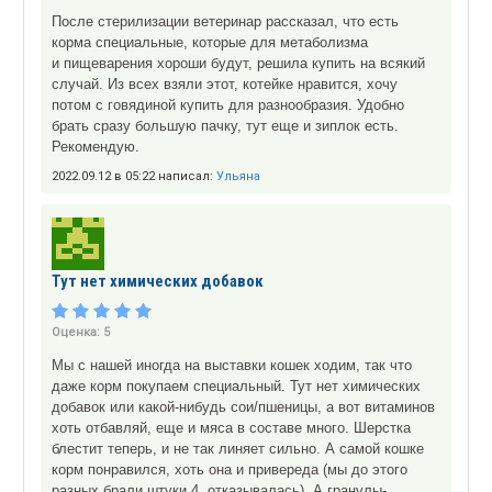
После стерилизации ветеринар рассказал, что есть
корма специальные, которые для метаболизма
и пищеварения хороши будут, решила купить на всякий
случай. Из всех взяли этот, котейке нравится, хочу
потом с говядиной купить для разнообразия. Удобно
брать сразу большую пачку, тут еще и зиплок есть.
Рекомендую.
2022.09.12 в 05:22 написал:
Ульяна
Тут нет химических добавок
Оценка:
5
Мы с нашей иногда на выставки кошек ходим, так что
даже корм покупаем специальный. Тут нет химических
добавок или какой-нибудь сои/пшеницы, а вот витаминов
хоть отбавляй, еще и мяса в составе много. Шерстка
блестит теперь, и не так линяет сильно. А самой кошке
корм понравился, хоть она и привереда (мы до этого
разных брали штуки 4, отказывалась). А гранулы-