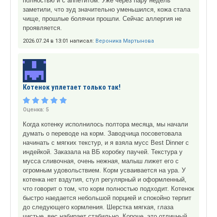
полностью и с аппетитом. Уже через пару недель
заметили, что зуд значительно уменьшился, кожа стала
чище, прошлые болячки прошли. Сейчас аллергия не
проявляется.
2026.07.24 в 13:01 написал:
Вероника Мартынова
Котенок уплетает только так!
Оценка:
5
Когда котенку исполнилось полтора месяца, мы начали
думать о переводе на корм. Заводчица посоветовала
начинать с мягких текстур, и я взяла мусс Best Dinner с
индейкой. Заказала на ВБ коробку паучей. Текстура у
мусса сливочная, очень нежная, малыш лижет его с
огромным удовольствием. Корм усваивается на ура. У
котенка нет вздутия, стул регулярный и оформленный,
что говорит о том, что корм полностью подходит. Котенок
быстро наедается небольшой порцией и спокойно терпит
до следующего кормления. Шерстка мягкая, глаза
чистые, вес набирает стабильно. Короче, это отличный