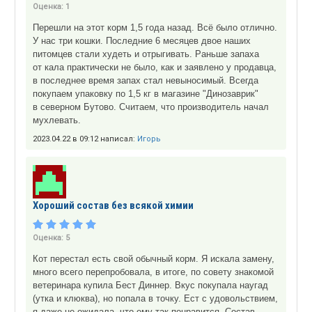
Оценка:
1
Перешли на этот корм 1,5 года назад. Всё было отлично.
У нас три кошки. Последние 6 месяцев двое наших
питомцев стали худеть и отрыгивать. Раньше запаха
от кала практически не было, как и заявлено у продавца,
в последнее время запах стал невыносимый. Всегда
покупаем упаковку по 1,5 кг в магазине "Динозаврик"
в северном Бутово. Считаем, что производитель начал
мухлевать.
2023.04.22 в 09:12 написал:
Игорь
Хороший состав без всякой химии
Оценка:
5
Кот перестал есть свой обычный корм. Я искала замену,
много всего перепробовала, в итоге, по совету знакомой
ветеринара купила Бест Диннер. Вкус покупала наугад
(утка и клюква), но попала в точку. Ест с удовольствием,
я даже не ожидала, что ему так понравится. Состав