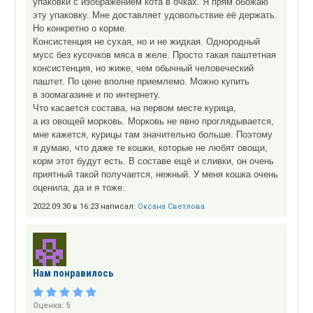
упаковки с изображением кота в очках. Я прям обожаю
эту упаковку. Мне доставляет удовольствие её держать.
Но конкретно о корме.
Консистенция не сухая, но и не жидкая. Однородный
мусс без кусочков мяса в желе. Просто такая паштетная
консистенция, но жиже, чем обычный человеческий
паштет. По цене вполне приемлемо. Можно купить
в зоомагазине и по интернету.
Что касается состава, на первом месте курица,
а из овощей морковь. Морковь не явно проглядывается,
мне кажется, курицы там значительно больше. Поэтому
я думаю, что даже те кошки, которые не любят овощи,
корм этот будут есть. В составе ещё и сливки, он очень
приятный такой получается, нежный. У меня кошка очень
оценила, да и я тоже.
2022.09.30 в 16:23 написал:
Оксана Светлова
Нам понравилось
Оценка:
5