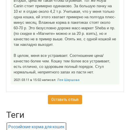
вторых, цена не такая чтобы огромная. Тот же Royal
Canin стоит примерно одинаково. За большую пачку на
10 кг я отдаю около 4,2 т.р. Учитывая, что у меня только
одна кошка, ей этого хватает примерно на полгода плюс-
минус месяц. Влажные корма в пакетиках стоят около
60-70 р. Это безусловно дороже масс-маркет Sheba и пр.
(по скидке в «Магните» можно и за 20 р. взять), но и
качество не в пример выше. Опять же, с одной кошкой не
так накладно выходит.
В целом, меня все устраивает. Соотношение цена/
качество более чем. Кошку тем более все устраивает,
есть отлично, со здоровьем полный порядок. Стул
нормальный, неприятного запах из пасти нет.
2021.03.11 в 15:02 написал:
Лея Шаршова
Оставить отзыв
Теги
Российские корма для кошек