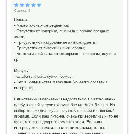
Оценка:
5
Плюсы:
- Много мясных ингредиентов;
- Отсутствуют кукуруза, пшеница и прочие вредные
злаки;
- Присутствуют натуральные антиоксиданты;
- Присутствуют витамины и минералы;
- Богатая линейка влажных кормов – консервы, паучи и
пр.
Минусы:
- Слабая линейка сухих кормов;
- Нет в большинстве магазинов (но легко достать в
интернете).
Единственным серьезным недостатком я считаю очень
слабую линейку сухих кормов бренда Бест Диннер. На
выбор только два вкуса – с уткой/клюквой и ягненком/
ягодами. Если ваш питомец очень привередливый, то не
факт, что вы подберете ему этот корм. Если вы
интересуетесь только влажными кормами, то Бест
Диннер просто идеальный вариант. Очень много