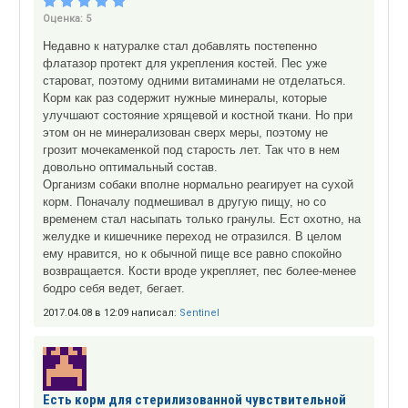
Оценка:
5
Недавно к натуралке стал добавлять постепенно
флатазор протект для укрепления костей. Пес уже
староват, поэтому одними витаминами не отделаться.
Корм как раз содержит нужные минералы, которые
улучшают состояние хрящевой и костной ткани. Но при
этом он не минерализован сверх меры, поэтому не
грозит мочекаменкой под старость лет. Так что в нем
довольно оптимальный состав.
Организм собаки вполне нормально реагирует на сухой
корм. Поначалу подмешивал в другую пищу, но со
временем стал насыпать только гранулы. Ест охотно, на
желудке и кишечнике переход не отразился. В целом
ему нравится, но к обычной пище все равно спокойно
возвращается. Кости вроде укрепляет, пес более-менее
бодро себя ведет, бегает.
2017.04.08 в 12:09 написал:
Sentinel
Есть корм для стерилизованной чувствительной