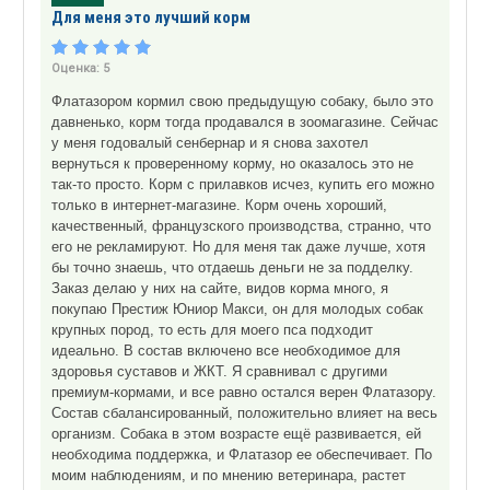
Для меня это лучший корм
Оценка:
5
Флатазором кормил свою предыдущую собаку, было это
давненько, корм тогда продавался в зоомагазине. Сейчас
у меня годовалый сенбернар и я снова захотел
вернуться к проверенному корму, но оказалось это не
так-то просто. Корм с прилавков исчез, купить его можно
только в интернет-магазине. Корм очень хороший,
качественный, французского производства, странно, что
его не рекламируют. Но для меня так даже лучше, хотя
бы точно знаешь, что отдаешь деньги не за подделку.
Заказ делаю у них на сайте, видов корма много, я
покупаю Престиж Юниор Макси, он для молодых собак
крупных пород, то есть для моего пса подходит
идеально. В состав включено все необходимое для
здоровья суставов и ЖКТ. Я сравнивал с другими
премиум-кормами, и все равно остался верен Флатазору.
Состав сбалансированный, положительно влияет на весь
организм. Собака в этом возрасте ещё развивается, ей
необходима поддержка, и Флатазор ее обеспечивает. По
моим наблюдениям, и по мнению ветеринара, растет