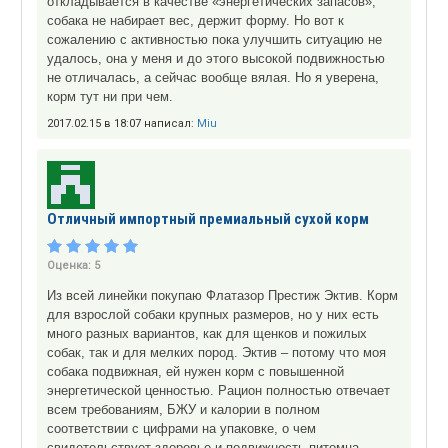
откладывается в качестве «энергетических запасов»,
собака не набирает вес, держит форму. Но вот к
сожалению с активностью пока улучшить ситуацию не
удалось, она у меня и до этого высокой подвижностью
не отличалась, а сейчас вообще вялая. Но я уверена,
корм тут ни при чем.
2017.02.15 в 18:07 написал:
Miu
Отличный импортный премиальный сухой корм
Оценка:
5
Из всей линейки покупаю Флатазор Престиж Эктив. Корм
для взрослой собаки крупных размеров, но у них есть
много разных вариантов, как для щенков и пожилых
собак, так и для мелких пород. Эктив – потому что моя
собака подвижная, ей нужен корм с повышенной
энергетической ценностью. Рацион полностью отвечает
всем требованиям, БЖУ и калории в полном
соответствии с цифрами на упаковке, о чем
свидетельствует здоровье и подвижность питомца.