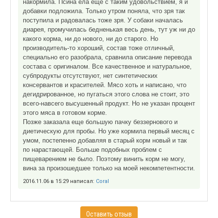
накормила. Псина ела еще с таким удовольствием, я и
добавки подложила. Только утром поняла, что зря так
поступила и радовалась тоже зря. У собаки началась
диарея, промучилась бедненькая весь день, тут уж ни до
какого корма, ни до нового, ни до старого. Но
производитель-то хороший, состав тоже отличный,
специально его разобрала, сравнила описание перевода
состава с оригиналом. Все качественное и натуральное,
субпродукты отсутствуют, нет синтетических
консервантов и красителей. Мясо хоть и написано, что
дегидрированное, но пугаться этого слова не стоит, это
всего-навсего высушенный продукт. Но не указан процент
этого мяса в готовом корме.
Позже заказала еще большую пачку беззернового и
диетическую для пробы. Но уже кормила первый месяц с
умом, постепенно добавляя в старый корм новый и так
по нарастающей. Больше подобных проблем с
пищеварением не было. Поэтому винить корм не могу,
вина за произошедшее только на моей некомпетентности.
2016.11.06 в 15:29 написал:
Coral
Оставить отзыв