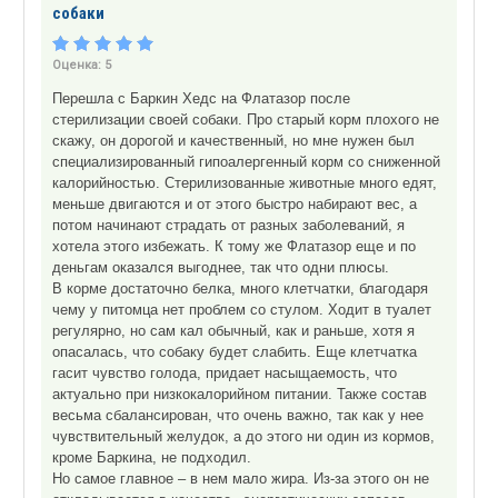
собаки
Оценка:
5
Перешла с Баркин Хедс на Флатазор после
стерилизации своей собаки. Про старый корм плохого не
скажу, он дорогой и качественный, но мне нужен был
специализированный гипоалергенный корм со сниженной
калорийностью. Стерилизованные животные много едят,
меньше двигаются и от этого быстро набирают вес, а
потом начинают страдать от разных заболеваний, я
хотела этого избежать. К тому же Флатазор еще и по
деньгам оказался выгоднее, так что одни плюсы.
В корме достаточно белка, много клетчатки, благодаря
чему у питомца нет проблем со стулом. Ходит в туалет
регулярно, но сам кал обычный, как и раньше, хотя я
опасалась, что собаку будет слабить. Еще клетчатка
гасит чувство голода, придает насыщаемость, что
актуально при низкокалорийном питании. Также состав
весьма сбалансирован, что очень важно, так как у нее
чувствительный желудок, а до этого ни один из кормов,
кроме Баркина, не подходил.
Но самое главное – в нем мало жира. Из-за этого он не