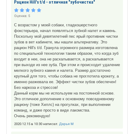
Рацион Hill's t/d - отличная "зубочистка"
Оценка:
5
С возрастом у моей собаки, гладкошерстного
фокстерьера, начал появляться зубной налет и камень.
Поскольку мой девятилетний пес ярый противник чистки
зубов в вет кабинете, мы нашли альтернативу. Это
рацион Hill's t/d. Гранула огромного размера изготовлена
по специальной технологии таким образом, что когда зуб
входит в нее, она не раскалывается, а раскалывается
при выходе из нее зуба. При этом и происходит удаление
мелкого зубного камня и налета. Размер достаточно
крупный для того, чтобы собака не проглотила крокету, а
именно разжевала ее. Эффект чистки зубов обеспечен!
Без наркоза и стрессов!
Данный корм мы не используем на постоянной основе.
Это отличное дополнение к основному повседневному
рациону (тоже Хиллс) на прогулках, при выполнении
команд, и даже просто в виде лакомства.
Очень рекомендую!
2020.12.15 в 10:30 написал:
Дарья М