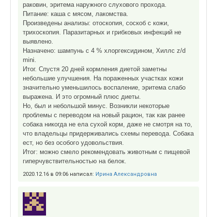
раковин, эритема наружного слухового прохода.
Питание: каша с мясом, лакомства.
Произведены анализы: отоскопия, соскоб с кожи,
трихоскопия. Паразитарных и грибковых инфекций не
выявлено.
Назначено: шампунь с 4 % хлоргексидином, Хиллс z/d
mini.
Итог. Спустя 20 дней кормления диетой заметны
небольшие улучшения. На пораженных участках кожи
значительно уменьшилось воспаление, эритема слабо
выражена. И это огромный плюс диеты.
Но, был и небольшой минус. Возникли некоторые
проблемы с переводом на новый рацион, так как ранее
собака никогда не ела сухой корм, даже не смотря на то,
что владельцы придерживались схемы перевода. Собака
ест, но без особого удовольствия.
Итог: можно смело рекомендовать животным с пищевой
гиперчувствительностью на белок.
2020.12.16 в 09:06 написал:
Ирина Александровна