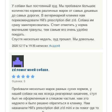
У собаки был постоянный зуд. Мы пробовали большое
количество кормов различных марок от самых дешевых
до самых дорогих. В ветеринарной клинике нам
порекомендовали Hill's prescription diet z/d. Собака им
сразу заинтересовалась. Стоит отметить у корма
маленькие гранулы, тем самым его очень удобно
поедать.
Спустя несколько недель, зуд прошел. Мы довольны.
2020.12.17 в 19:35 написал:
Андрей
zd помог моей собаке.
Оценка:
5
Пробовали несколько марок разных сухих кормов, у
нашей собаки на них всегда реагировал кишечник, стул
был не оформленным и слишком частым. нам это
надоело и было решено обратиться в клинику. Нам
назначили Hill's prescription diet z/d mini и он помог где то