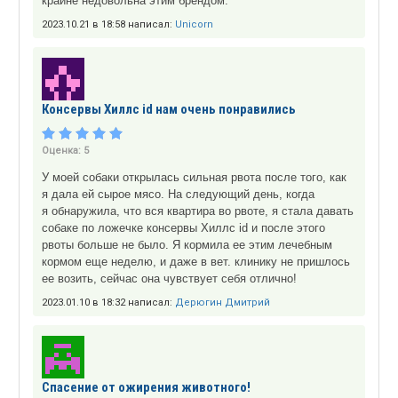
крайне недовольна этим брендом.
2023.10.21 в 18:58 написал:
Unicorn
Консервы Хиллс id нам очень понравились
Оценка:
5
У моей собаки открылась сильная рвота после того, как
я дала ей сырое мясо. На следующий день, когда
я обнаружила, что вся квартира во рвоте, я стала давать
собаке по ложечке консервы Хиллс id и после этого
рвоты больше не было. Я кормила ее этим лечебным
кормом еще неделю, и даже в вет. клинику не пришлось
ее возить, сейчас она чувствует себя отлично!
2023.01.10 в 18:32 написал:
Дерюгин Дмитрий
Спасение от ожирения животного!