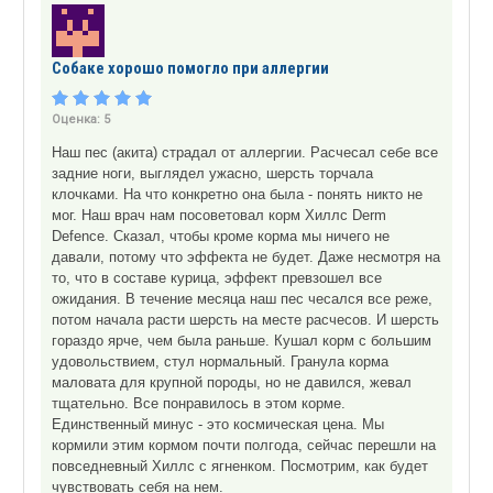
Собаке хорошо помогло при аллергии
Оценка:
5
Наш пес (акита) страдал от аллергии. Расчесал себе все
задние ноги, выглядел ужасно, шерсть торчала
клочками. На что конкретно она была - понять никто не
мог. Наш врач нам посоветовал корм Хиллс Derm
Defence. Сказал, чтобы кроме корма мы ничего не
давали, потому что эффекта не будет. Даже несмотря на
то, что в составе курица, эффект превзошел все
ожидания. В течение месяца наш пес чесался все реже,
потом начала расти шерсть на месте расчесов. И шерсть
гораздо ярче, чем была раньше. Кушал корм с большим
удовольствием, стул нормальный. Гранула корма
маловата для крупной породы, но не давился, жевал
тщательно. Все понравилось в этом корме.
Единственный минус - это космическая цена. Мы
кормили этим кормом почти полгода, сейчас перешли на
повседневный Хиллс с ягненком. Посмотрим, как будет
чувствовать себя на нем.