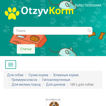
Войти
|
Регистрация
Статьи
Для собак
Сухие корма
Влажные корма
Премиум класса
Гипоаллергенные
Для мелких пород
Для щенков
Hill`s для собак