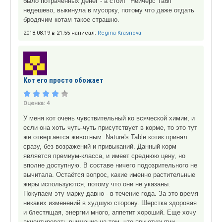
было потраченных денег - а стоит "Нейчерс Табл"
недешево, выкинула в мусорку, потому что даже отдать
бродячим котам такое страшно.
2018.08.19 в 21:55 написал:
Regina Krasnova
Кот его просто обожает
Оценка:
4
У меня кот очень чувствительный ко всяческой химии, и
если она хоть чуть-чуть присутствует в корме, то это тут
же отвергается животным. Nature's Table котик принял
сразу, без возражений и привыканий. Данный корм
является премиум-класса, и имеет среднюю цену, но
вполне доступную. В составе ничего подозрительного не
вычитала. Остаётся вопрос, какие именно растительные
жиры используются, потому что они не указаны.
Покупаем эту марку давно - в течение года. За это время
никаких изменений в худшую сторону. Шерстка здоровая
и блестящая, энергии много, аппетит хороший. Еще хочу
акцентировать внимание на том, что при открытии