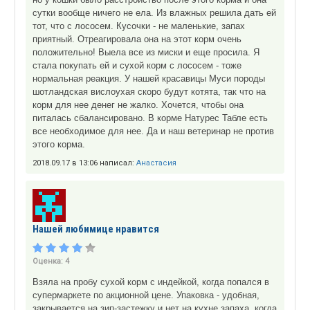
сутки вообще ничего не ела. Из влажных решила дать ей
тот, что с лососем. Кусочки - не маленькие, запах
приятный. Отреагировала она на этот корм очень
положительно! Выела все из миски и еще просила. Я
стала покупать ей и сухой корм с лососем - тоже
нормальная реакция. У нашей красавицы Муси породы
шотландская вислоухая скоро будут котята, так что на
корм для нее денег не жалко. Хочется, чтобы она
питалась сбалансировано. В корме Натурес Табле есть
все необходимое для нее. Да и наш ветеринар не против
этого корма.
2018.09.17 в 13:06 написал:
Анастасия
Нашей любимице нравится
Оценка:
4
Взяла на пробу сухой корм с индейкой, когда попался в
супермаркете по акционной цене. Упаковка - удобная,
закрывается на зип-застежку и нет на кухне запаха, когда