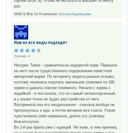
паучей штук 30, чтобы не мотаться в магазин по многу
раз.
2018.12.30 в 15:19 написал:
Оксана Кудрявцева
Нам не все виды подходят
Оценка:
4
Натурес Табле - сравнительно недорогой корм. Перешли
на него после существенного подорожания известной
импортной марки. По интернету видела разные отзывы,
поэтому начинала покупать маленькие упаковки по 190
грамм и давала совсем понемногу. Начали с корма с
индейкой - я посчитала, что он самый гипоаллергенный,
и у кошки точно не будет расстройства от него.
Восприняла она его неоднозначно - сначала вообще не
притронулась к еде, а потом вечером все съела. Утром
чувствовала себя нормально, доели эту упаковку
благополучно.
Во 2-й раз брала уже с курицей. Не знаю, в чем причина,
но у кошки было расстройство после этого корма и она