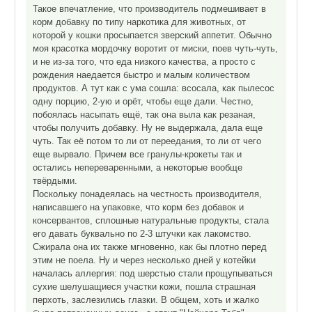
Такое впечатление, что производитель подмешивает в
корм добавку по типу наркотика для животных, от
которой у кошки просыпается зверский аппетит. Обычно
моя красотка мордочку воротит от миски, поев чуть-чуть,
и не из-за того, что еда низкого качества, а просто с
рождения наедается быстро и малым количеством
продуктов. А тут как с ума сошла: всосала, как пылесос
одну порцию, 2-ую и орёт, чтобы еще дали. Честно,
побоялась насыпать ещё, так она выла как резаная,
чтобы получить добавку. Ну не выдержала, дала еще
чуть. Так её потом то ли от переедания, то ли от чего
еще вырвало. Причем все гранулы-крокеты так и
остались непереваренными, а некоторые вообще
твёрдыми.
Поскольку понадеялась на честность производителя,
написавшего на упаковке, что корм без добавок и
консервантов, сплошные натуральные продукты, стала
его давать буквально по 2-3 штучки как лакомство.
Сжирала она их также мгновенно, как бы плотно перед
этим не поела. Ну и через несколько дней у котейки
началась аллергия: под шерстью стали прощупываться
сухие шелушащиеся участки кожи, пошла страшная
перхоть, заслезились глазки. В общем, хоть и жалко