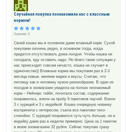
Случайная покупка познакомила нас с классным
кормом!
Оценка:
5
Своей кошке мы в основном даем влажный корм. Сухой
покупаем ооочень редко, в основном тогда, когда
придется отсутствовать дома полдня. Чтобы кошка не
голодала, еду оставить надо. Но благо такие ситуации у
нас происходят совсем нечасто, кошка не скучает в
одиночестве)) Влажные корма мы покупаем раз в 2-3
месяца новые, меняем марки и вкусы. Считаю, что
питомцу как и человеку нужно разнообразие. В один из
походов в зоомагазин увидела на полках незнакомый
корм – Нейчерс тейбл, почитала состав, содержание
понравилось, взяли на пробу 6 пакетиков паучей. Взяли
3 с курицей и 3 с индейкой. Кошка очередную новинку
восприняла с интересом, съела все пакетики тихо-
спокойно. С курицей понравился чуть-чуть больше, но и
индейку даем раз в неделю примерно. Цена за 1 пакетик
в моем зоомагазине 32 рубля. Сейчас покупаю сразу