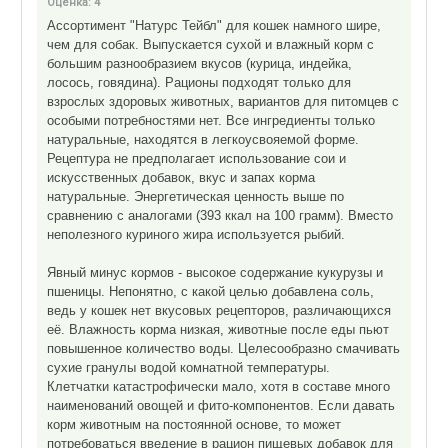
Оценка:
4
Ассортимент "Натурс Тейбл" для кошек намного шире,
чем для собак. Выпускается сухой и влажный корм с
большим разнообразием вкусов (курица, индейка,
лосось, говядина). Рационы подходят только для
взрослых здоровых животных, вариантов для питомцев с
особыми потребностями нет. Все ингредиенты только
натуральные, находятся в легкоусвояемой форме.
Рецептура не предполагает использование сои и
искусственных добавок, вкус и запах корма
натуральные. Энергетическая ценность выше по
сравнению с аналогами (393 ккал на 100 грамм). Вместо
неполезного куриного жира используется рыбий.
Явный минус кормов - высокое содержание кукурузы и
пшеницы. Непонятно, с какой целью добавлена соль,
ведь у кошек нет вкусовых рецепторов, различающихся
её. Влажность корма низкая, животные после еды пьют
повышенное количество воды. Целесообразно смачивать
сухие гранулы водой комнатной температуры.
Клетчатки катастрофически мало, хотя в составе много
наименований овощей и фито-компонентов. Если давать
корм животным на постоянной основе, то может
потребоваться введение в рацион пищевых добавок для