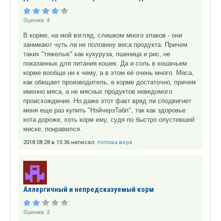
Оценка:
4
В корме, на мой взгляд, слишком много злаков - они
занимают чуть ли не половину веса продукта. Причем
таких "тяжелых" как кукуруза, пшеница и рис, не
показанных для питания кошек. Да и соль в кошачьем
корме вообще ни к чему, а в этом её очень много. Мяса,
как обещает производитель, в корме достаточно, причем
именно мяса, а не мясных продуктов неведомого
происхождения. Но даже этот факт вряд ли сподвигнет
меня еще раз купить "НэйчерзТабл", так как здоровье
кота дороже, хоть корм ему, судя по быстро опустевшей
миске, понравился.
2018.08.28 в 15:36 написал:
попова вера
Аллергичный и непредсказуемый корм
Оценка:
2