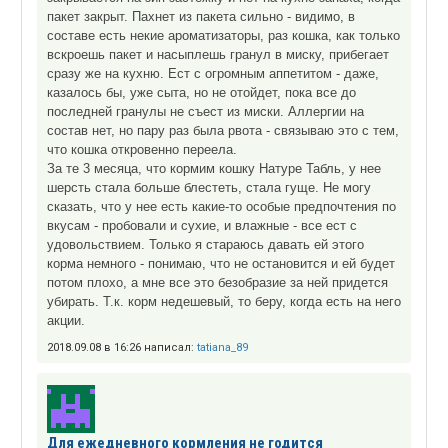
пакет закрыт. Пахнет из пакета сильно - видимо, в
составе есть некие ароматизаторы, раз кошка, как только
вскроешь пакет и насыплешь гранул в миску, прибегает
сразу же на кухню. Ест с огромным аппетитом - даже,
казалось бы, уже сыта, но не отойдет, пока все до
последней гранулы не съест из миски. Аллергии на
состав нет, но пару раз была рвота - связываю это с тем,
что кошка откровенно переела.
За те 3 месяца, что кормим кошку Натуре Табль, у нее
шерсть стала больше блестеть, стала гуще. Не могу
сказать, что у нее есть какие-то особые предпочтения по
вкусам - пробовали и сухие, и влажные - все ест с
удовольствием. Только я стараюсь давать ей этого
корма немного - понимаю, что не остановится и ей будет
потом плохо, а мне все это безобразие за ней придется
убирать. Т.к. корм недешевый, то беру, когда есть на него
акции.
2018.09.08 в 16:26 написал:
tatiana_89
Для ежедневного кормления не годится