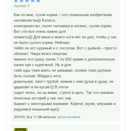
Оценка:
5
Как по мне, сухие корма – это гениальное изобретение
человечества)) Колесо,
электричество, полет человека в космос, сухие корма.
Вот это всё очень важно для
планеты))) Для меня и моего кота нет ни дня, чтобы у нас
не было сухого корма. Нейчерс
тейбл он ест куриный и с лососем. Вот с рыбкой – просто
обожает. Чаще всего покупаю
именно его сразу пачек 7 по 650 грамм и дополнительно
пачки три с курятиной. Ну и для
себя еды тоже взять не забываю, хозяин тоже должен
быть сытым. Морда у кота
довольная, хвост трубой, живем с ним душа в душу, не
царапает и не кусает)) В лоток
ходит четко, не на мимо, строго в цель. Так что никаких
поносных историй у нас нет, как
бывает с некоторыми кормами. Короче, жуем, мяукаем и
радуемся кошачьей еде))
2019.01.23 в 11:08 написал:
anna lebedeva