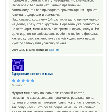
порядке и с белками, и с углеводами, и с клетчаткой.
Перебора с белками нет, баланс правильный.
Антиоксиданты все природного происхождения - гранат,
клюква, водоросли и розмарин.
Наш сиамец, когда ему 1-й раз корм дали, принюхивался
не долго, сразу стал хрустеть. Перевела уже полностью
на этот корм, меняю время от времени вкусы, балую. Ни
один вид кот не забраковал, особенно любит с форелью,
как его куплю, так хвостом за мной ходит, пока не дам,
чует по запаху или упаковку узнает.
2019.03.20 в 13:03 написал:
Ксения
Здоровые котята и мама
Оценка:
5
Нутрам мне сразу понравился: хороший состав,
герметично закрывающаяся упаковка, реальная цена.
Купила его котятам, которые появились у нас в семье, но
так получилось, что после родов мама (кошка) сильно
сдала, от еды отказывалась, от своего любимого корма