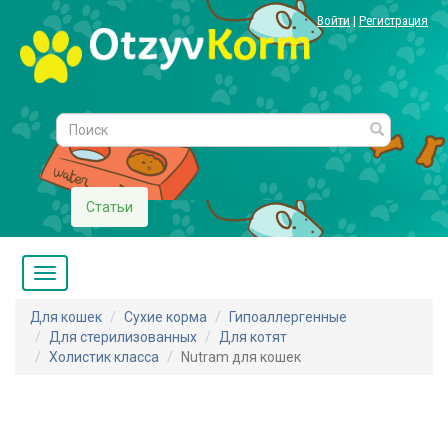
Войти
|
Регистрация
Статьи
Для кошек
Сухие корма
Гипоаллергенные
Для стерилизованных
Для котят
Холистик класса
Nutram для кошек