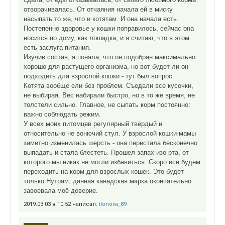
отворачивалась. От отчаяния начала ей в миску
насыпать то же, что и котятам. И она начала есть.
Постепенно здоровье у кошки поправилось, сейчас она
носится по дому, как лошадка, и я считаю, что в этом
есть заслуга питания.
Изучив состав, я поняла, что он подобран максимально
хорошо для растущего организма, но вот будет ли он
подходить для взрослой кошки - тут был вопрос.
Котята вообще ели без проблем. Съедали все кусочки,
не выбирая. Вес набирали быстро, но в то же время, не
толстели сильно. Главное, не сыпать корм постоянно:
важно соблюдать режим.
У всех моих питомцев регулярный твёрдый и
относительно не вонючий стул. У взрослой кошки-мамы
заметно изменилась шерсть - она перестала бесконечно
выпадать и стала блестеть. Прошел запах изо рта, от
которого мы никак не могли избавиться. Скоро все будем
переходить на корм для взрослых кошек. Это будет
только Нутрам, данная канадская марка окончательно
завоевала моё доверие.
2019.03.03 в 10:52 написал:
ilonova_89