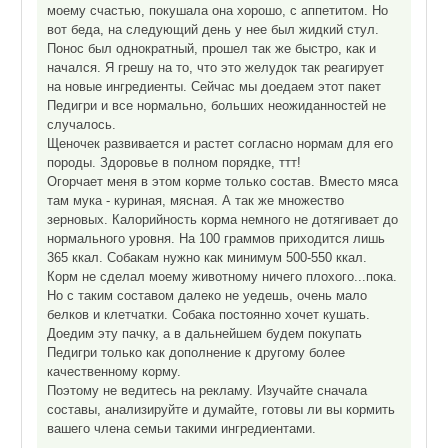
моему счастью, покушала она хорошо, с аппетитом. Но
вот беда, на следующий день у нее был жидкий стул.
Понос был однократный, прошел так же быстро, как и
начался. Я грешу на то, что это желудок так реагирует
на новые ингредиенты. Сейчас мы доедаем этот пакет
Педигри и все нормально, больших неожиданностей не
случалось.
Щеночек развивается и растет согласно нормам для его
породы. Здоровье в полном порядке, ттт!
Огорчает меня в этом корме только состав. Вместо мяса
там мука - куриная, мясная. А так же множество
зерновых. Калорийность корма немного не дотягивает до
нормального уровня. На 100 граммов приходится лишь
365 ккал. Собакам нужно как минимум 500-550 ккал.
Корм не сделал моему животному ничего плохого...пока.
Но с таким составом далеко не уедешь, очень мало
белков и клетчатки. Собака постоянно хочет кушать.
Доедим эту пачку, а в дальнейшем будем покупать
Педигри только как дополнение к другому более
качественному корму.
Поэтому не ведитесь на рекламу. Изучайте сначала
составы, анализируйте и думайте, готовы ли вы кормить
вашего члена семьи такими ингредиентами.