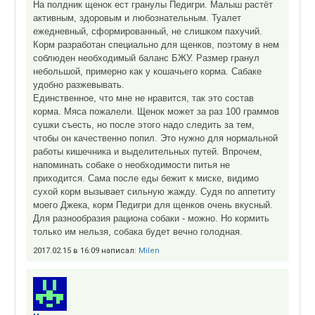
На полдник щенок ест гранулы Педигри. Малыш растёт
активным, здоровым и любознательным. Туалет
ежедневный, сформированный, не слишком пахучий.
Корм разработан специально для щенков, поэтому в нем
соблюден необходимый баланс БЖУ. Размер гранул
небольшой, примерно как у кошачьего корма. Сабаке
удобно разжевывать.
Единственное, что мне не нравится, так это состав
корма. Мяса пожалели. Щенок может за раз 100 граммов
сушки съесть, но после этого надо следить за тем,
чтобы он качественно попил. Это нужно для нормальной
работы кишечника и выделительных путей. Впрочем,
напоминать собаке о необходимости питья не
приходится. Сама после еды бежит к миске, видимо
сухой корм вызывает сильную жажду. Судя по аппетиту
моего Джека, корм Педигри для щенков очень вкусный.
Для разнообразия рациона собаки - можно. Но кормить
только им нельзя, собака будет вечно голодная.
2017.02.15 в 16:09 написал:
Milen