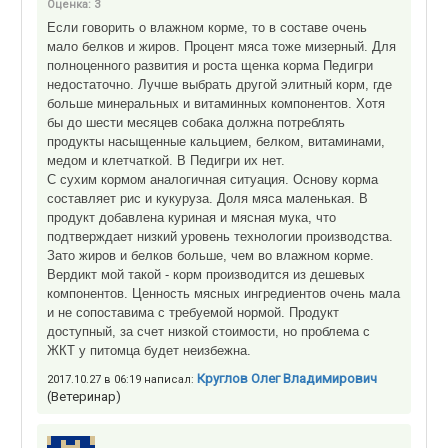
Оценка:
3
Если говорить о влажном корме, то в составе очень
мало белков и жиров. Процент мяса тоже мизерный. Для
полноценного развития и роста щенка корма Педигри
недостаточно. Лучше выбрать другой элитный корм, где
больше минеральных и витаминных компонентов. Хотя
бы до шести месяцев собака должна потреблять
продукты насыщенные кальцием, белком, витаминами,
медом и клетчаткой. В Педигри их нет.
С сухим кормом аналогичная ситуация. Основу корма
составляет рис и кукуруза. Доля мяса маленькая. В
продукт добавлена куриная и мясная мука, что
подтверждает низкий уровень технологии производства.
Зато жиров и белков больше, чем во влажном корме.
Вердикт мой такой - корм производится из дешевых
компонентов. Ценность мясных ингредиентов очень мала
и не сопоставима с требуемой нормой. Продукт
доступный, за счет низкой стоимости, но проблема с
ЖКТ у питомца будет неизбежна.
Круглов Олег Владимирович
2017.10.27 в 06:19 написал:
(Ветеринар)