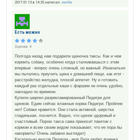
2017.01.13 в 14:25 написал:
vanilla
Есть можно
Оценка:
4
Полгода назад нам подарили щеночка таксы. Как и чем
кормить собаку, особенно когда сталкиваешься с этим
впервые - вопрос очень сложный, но важный. Изначально
мы пытались приучить щека к домашней пище, как итог -
расстройство желудка, плохой аппетит. Ну и готовить
каждый раз отдельные каши с фаршем не очень удобно,
накладно по времени.
Купили широко разрекламированный Педигри для
щенков. Едим сейчас влажные корма Педигри. Проблем
нет! Собаке нравится. Они стала активной, шерстка
гладенькая, лоснится. Видно, что щенок здоровый и
счастливый. Порою такса сама приносит пакетик с
кормом и всем своим видом показывает, что ее пора бы
накормить! Очень забавно выглядит)
Касательно вкусов Педигри - моя Лиза любит ягненка,