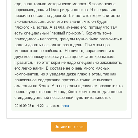
еде, знал только материнское молоко. В зоомагазине
порекомендовали Педигри для щенков. Я специально
просила не сильно дорогой. Так вот этот корм считается
эконом-классом, хотя это не значит, что он будет
плохого качества. А взяла именно его, потому что там
есть специальный "первый прикорм". Кормить тоже
приходилось непросто, гранулы нужно было размочить в
воде и давать несколько раз в день. При этом про
молоко тоже не забывать. Но ничего, справились и к
двухмесячному возрасту наш щенок стал крепышом.
Нравится, что этот корм не надо специально заказывать,
его легко найти. В составе не очень много мясных
компонентов, но я увидела даже плюс в этом, так как
пониженное содержание протеина точно не вызовет
аллергии на белок. А в незрелом щенячьем возрасте это
очень существенно. Не подойдет корм только для щенят
с индивидуальной повышенной чувствительностью.
2016.09.05 в 14:22 написал:
Inma
Оставить отзыв