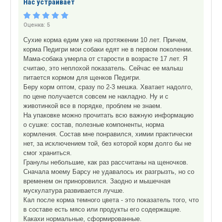
Нас устраивает
Оценка:
5
Сухие корма едим уже на протяжении 10 лет. Причем,
корма Педигри мои собаки едят не в первом поколении.
Мама-собака умерла от старости в возрасте 17 лет. Я
считаю, это неплохой показатель. Сейчас ее малыш
питается кормом для щенков Педигри.
Беру корм оптом, сразу по 2-3 мешка. Хватает надолго,
по цене получается совсем не накладно. Ну и с
животинкой все в порядке, проблем не знаем.
На упаковке можно прочитать всю важную информацию
о сушке: состав, полезные компоненты, норма
кормления. Состав мне понравился, химии практически
нет, за исключением той, без которой корм долго бы не
смог храниться.
Гранулы небольшие, как раз рассчитаны на щеночков.
Сначала моему Барсу не удавалось их разгрызть, но со
временем он приноровился. Заодно и мышечная
мускулатура развивается лучше.
Кал после корма темного цвета - это показатель того, что
в составе есть мясо или продукты его содержащие.
Какахи нормальные, сформированные.