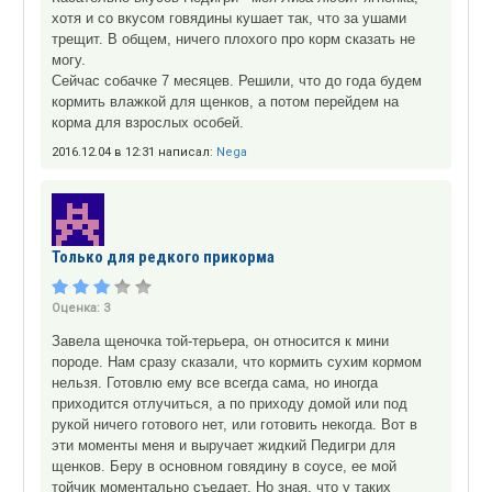
хотя и со вкусом говядины кушает так, что за ушами
трещит. В общем, ничего плохого про корм сказать не
могу.
Сейчас собачке 7 месяцев. Решили, что до года будем
кормить влажкой для щенков, а потом перейдем на
корма для взрослых особей.
2016.12.04 в 12:31 написал:
Nega
Только для редкого прикорма
Оценка:
3
Завела щеночка той-терьера, он относится к мини
породе. Нам сразу сказали, что кормить сухим кормом
нельзя. Готовлю ему все всегда сама, но иногда
приходится отлучиться, а по приходу домой или под
рукой ничего готового нет, или готовить некогда. Вот в
эти моменты меня и выручает жидкий Педигри для
щенков. Беру в основном говядину в соусе, ее мой
тойчик моментально съедает. Но зная, что у таких