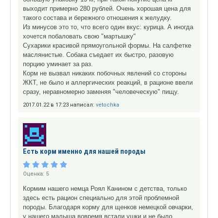
выходит примерно 280 рублей. Очень хорошая цена для
такого состава и бережного отношения к желудку.
Из минусов это то, что всего один вкус: курица. А иногда
хочется побаловать свою "мартышку"
Сухарики красивой прямоугольной формы. На салфетке
маслянистые. Собака съедает их быстро, разовую
порцию уминает за раз.
Корм не вызвал никаких побочных явлений со стороны
ЖКТ, не было и аллергических реакций, в рационе ввели
сразу, неравномерно заменяя "человеческую" пищу.
2017.01.22 в 17:23 написал:
vetochka
Есть корм именно для нашей породы
Оценка:
5
Кормим нашего немца Роял Канином с детства, только
здесь есть рацион специально для этой проблемной
породы. Благодаря корму для щенков немецкой овчарки,
у нашего малыша вовремя встали ушки и не было