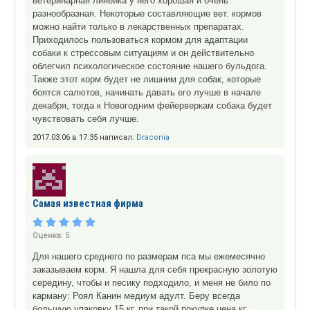
ветеринарная линейка у него хорошая и очень
разнообразная. Некоторые составляющие вет. кормов
можно найти только в лекарственных препаратах.
Приходилось пользоваться кормом для адаптации
собаки к стрессовым ситуациям и он действительно
облегчил психологическое состояние нашего бульдога.
Также этот корм будет не лишним для собак, которые
боятся салютов, начинать давать его лучше в начале
декабря, тогда к Новогодним фейерверкам собака будет
чувствовать себя лучше.
2017.03.06 в 17:35 написал:
Draconia
Самая известная фирма
Оценка:
5
Для нашего среднего по размерам пса мы ежемесячно
заказываем корм. Я нашла для себя прекрасную золотую
середину, чтобы и песику подходило, и меня не било по
карману: Роял Канин медиум адулт. Беру всегда
большую упаковку 15 кг, при такой покупке цена кг