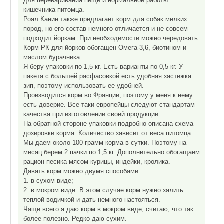
для переваривания пищи и нормальной работы
кишечника питомца.
Роял Канин также предлагает корм для собак мелких
пород, но его состав немного отличается и не совсем
подходит йоркам. При необходимости можно чередовать.
Корм РК для йорков обогащен Омега-3,6, биотином и
маслом бурачника.
Я беру упаковки по 1,5 кг. Есть варианты по 0,5 кг. У
пакета с большей расфасовкой есть удобная застежка
зип, поэтому использовать ее удобней.
Производится корм во Франции, поэтому у меня к нему
есть доверие. Все-таки европейцы следуют стандартам
качества при изготовлении своей продукции.
На обратной стороне упаковки подробно описана схема
дозировки корма. Количество зависит от веса питомца.
Мы даем около 100 грамм корма в сутки. Поэтому на
месяц берем 2 пачки по 1,5 кг. Дополнительно обогащаем
рацион песика мясом курицы, индейки, кролика.
Давать корм можно двумя способами:
1. в сухом виде;
2. в мокром виде. В этом случае корм нужно залить
теплой водичкой и дать немного настояться.
Чаще всего я даю корм в мокром виде, считаю, что так
более полезно. Редко даю сухим.