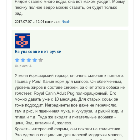
Рядом ставлю много воды, она вот махом уходит. Моему
песику полное ведро можно ставить, он будет только
рад.
2017.07.07 в 12:04 написал:
Noah
На упаковке нет ручки
Оценка:
4
У меня йоркширский терьер, он очень склонен к полноте.
Нашла у Роял Канин корм для мопсов. Он облегченный,
уровень жиров в составе снижен, за счет этого собака не
толстеет. Royal Canin Adult Pug полнорационный. Его
можно давать уже с 10 месяцев. Для старых собак он
тоже подходит. Ингредиенты все даже не перечислю,
там и рис, и пшеничная мука, и кукуруза, и рыбий жир, и
птица и т.д. Туда же входят и питательные добавки -
цинк, йод, витамин А, железо.
Крокеты интересной формы, они похожи на трилистник.
Это сделано специально для плоской мордочки мопсов,