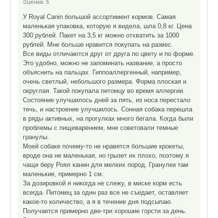
Оценка:
5
У Royal Canin большой ассортимент кормов. Самая
маленькая упаковка, которую я видела, шла 0,8 кг. Цена
300 рублей. Пакет на 3,5 кг можно отхватить за 1000
рублей. Мне больше нравится покупать на развес.
Все виды отличаются друг от друга по цвету и по форме.
Это удобно, можно не запоминать название, а просто
объяснить на пальцах. Гиппоаллергенный, например,
очень светлый, небольшого размера. Форма плоская и
округлая. Такой покупала питомцу во время аллергии.
Состояние улучшилось дней за пять, из носа перестало
течь, и настроение улучшилось. Сонная собака перешла
в ряды активных, на прогулках много бегала. Когда были
проблемы с пищеварением, мне советовали темные
гранулы.
Моей собаке почему-то не нравятся большие крокеты,
вроде она не маленькая, но грызет их плохо, поэтому я
чаще беру Роял канин для мелких пород. Гранулки там
маленькие, примерно 1 см.
За дозировкой я никогда не слежу, в миске корм есть
всегда. Питомец за один раз все не съедает, оставляет
какое-то количество, а я в течение дня подсыпаю.
Получается примерно две-три хорошие горсти за день.