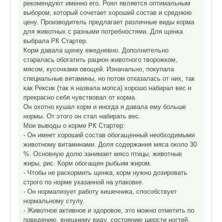
рекомендуют именно его. Роял является оптимальным
выбором, который сочетает хороший состав и среднюю
цену. Производитель предлагает различные виды корма
для животных с разными потребностями. Для щенка
выбрала РК Стартер.
Корм давала щенку ежедневно. Дополнительно
старалась обогатить рацион животного творожком,
мясом, кусочками овощей. Изначально, покупала
специальные витамины, но потом отказалась от них, так
как Рексик (так я назвала мопса) хорошо набирал вес и
прекрасно себя чувствовал от корма.
Он охотно кушал корм и иногда я давала ему больше
нормы. От этого он стал набирать вес.
Мои выводы о корме РК Стартер:
- Он имеет хороший состав обогащенный необходимыми
животному витаминами. Доля содержания мяса около 30
%. Основную долю занимает мясо птицы, животные
жиры, рис. Корм обогащен рыбьим жиром.
- Чтобы не раскормить щенка, корм нужно дозировать
строго по норме указанной на упаковке.
- Он нормализует работу кишечника, способствует
нормальному стулу.
- Животное активное и здоровое, это можно отметить по
поведению, внешнему виду, состоянию шерсти ногтей,