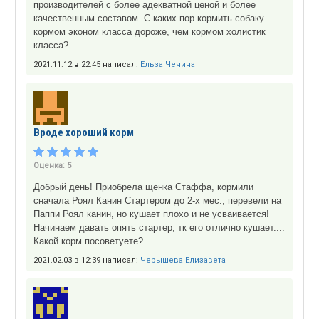
производителей с более адекватной ценой и более
качественным составом. С каких пор кормить собаку
кормом эконом класса дороже, чем кормом холистик
класса?
2021.11.12 в 22:45 написал:
Ельза Чечина
Вроде хороший корм
Оценка:
5
Добрый день! Приобрела щенка Стаффа, кормили
сначала Роял Канин Стартером до 2-х мес., перевели на
Паппи Роял канин, но кушает плохо и не усваивается!
Начинаем давать опять стартер, тк его отлично кушает....
Какой корм посоветуете?
2021.02.03 в 12:39 написал:
Черышева Елизавета