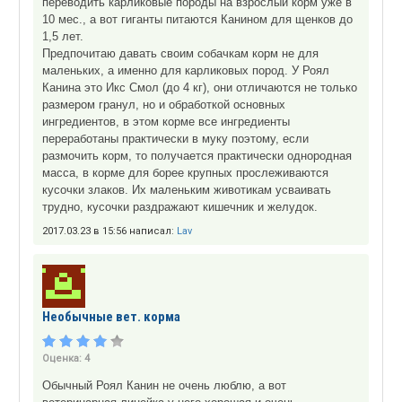
переводить карликовые породы на взрослый корм уже в
10 мес., а вот гиганты питаются Канином для щенков до
1,5 лет.
Предпочитаю давать своим собачкам корм не для
маленьких, а именно для карликовых пород. У Роял
Канина это Икс Смол (до 4 кг), они отличаются не только
размером гранул, но и обработкой основных
ингредиентов, в этом корме все ингредиенты
переработаны практически в муку поэтому, если
размочить корм, то получается практически однородная
масса, в корме для борее крупных прослеживаются
кусочки злаков. Их маленьким животикам усваивать
трудно, кусочки раздражают кишечник и желудок.
2017.03.23 в 15:56 написал:
Lav
Необычные вет. корма
Оценка:
4
Обычный Роял Канин не очень люблю, а вот