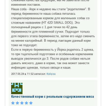
Снижения качества продукции, мы не заметили после
изменения поставок.
Наша соба - йорк и недавно мы стали "родителями". В
период беременности наша собака питалась
специализированным кормом для маленьких собак со
сложным названием (HT 42D SMALL DOG). Это
полноценный рацион с 1 дня течки по 42 день
беременности для племенной сучки. Подходит только
для первого этапа беременности, затем его надо сменить
на менее калорийный. В период лактации данный корм
тоже не подходит.
Если в первую беременность у Йорка родилось 2 щенка,
то при тщательной подготовке и особенным кормлением
выводок увеличился до 3. После родов собаке нельзя
давать мясного, даже в корме, так она может занести
инфекцию щенкам, только овощи и каши.
2017.05.24 в 11:52 написал:
Kalipsa
Качественный корм с реальным содержанием мяса