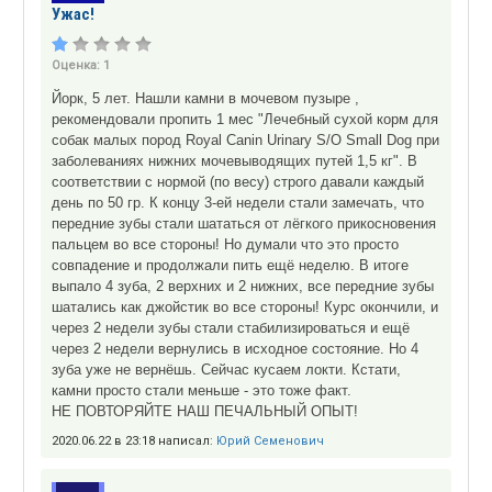
Ужас!
Оценка:
1
Йорк, 5 лет. Нашли камни в мочевом пузыре ,
рекомендовали пропить 1 мес "Лечебный сухой корм для
собак малых пород Royal Canin Urinary S/O Small Dog при
заболеваниях нижних мочевыводящих путей 1,5 кг". В
соответствии с нормой (по весу) строго давали каждый
день по 50 гр. К концу 3-ей недели стали замечать, что
передние зубы стали шататься от лёгкого прикосновения
пальцем во все стороны! Но думали что это просто
совпадение и продолжали пить ещё неделю. В итоге
выпало 4 зуба, 2 верхних и 2 нижних, все передние зубы
шатались как джойстик во все стороны! Курс окончили, и
через 2 недели зубы стали стабилизироваться и ещё
через 2 недели вернулись в исходное состояние. Но 4
зуба уже не вернёшь. Сейчас кусаем локти. Кстати,
камни просто стали меньше - это тоже факт.
НЕ ПОВТОРЯЙТЕ НАШ ПЕЧАЛЬНЫЙ ОПЫТ!
2020.06.22 в 23:18 написал:
Юрий Семенович