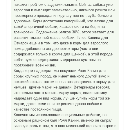
никаких проблем с задними лапами. Сейчас собака уже
взрослая и выглядит замечательно, никакого рахита или
чрезмерного проседания крупа у нее нет, зубы белые и
здоровые. Корм достаточно калорийный, что важно для
такой энергичной собаки, хватает сил и на бег, и на
тренировки. Содержание белков 30%, этого хватает для
развития мышечной массы собаки. Плюс Канина для
Овчарок еще и в том, что даже в корм для взрослого
немца добавлены хондропротекторы (часто они
содержится только в корме для щенков), а этой породе
собак нужно поддерживать здоровые суставы на
протяжении всей жизни.
Когда корм надоедал, мы покупали Роял Канин для
собак крупных пород, он имеет немного другой вкус и
похожий состав, потом снова возвращались к корму для
немцев, другие марки не давали. Ветеринары говорят,
что нельзя часто менять марку корма, если питомцу
надоедает один вид корма, лучше купить корм той же
марки, даже, если он и не рекомендован собаке в
качестве постоянной пищи.
Конечно мы использовали специальные добавки, но
основным рационом был Роял Канин, именно он сыграл
главную роль в том, что наш маленький щеночек вырос в