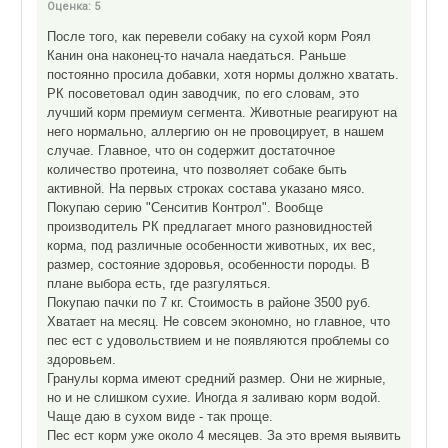
Оценка:
5
После того, как перевели собаку на сухой корм Роял
Канин она наконец-то начала наедаться. Раньше
постоянно просила добавки, хотя нормы должно хватать.
РК посоветовал один заводчик, по его словам, это
лучший корм премиум сегмента. Животные реагируют на
него нормально, аллергию он не провоцирует, в нашем
случае. Главное, что он содержит достаточное
количество протеина, что позволяет собаке быть
активной. На первых строках состава указано мясо.
Покупаю серию "Сенситив Контрол". Вообще
производитель РК предлагает много разновидностей
корма, под различные особенности животных, их вес,
размер, состояние здоровья, особенности породы. В
плане выбора есть, где разгуляться.
Покупаю пачки по 7 кг. Стоимость в районе 3500 руб.
Хватает на месяц. Не совсем экономно, но главное, что
пес ест с удовольствием и не появляются проблемы со
здоровьем.
Гранулы корма имеют средний размер. Они не жирные,
но и не слишком сухие. Иногда я заливаю корм водой.
Чаще даю в сухом виде - так проще.
Пес ест корм уже около 4 месяцев. За это время выявить