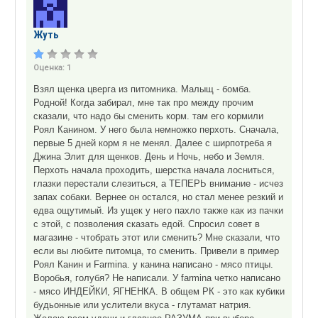
Жуть
Оценка:
1
Взял щенка цверга из питомника. Малыщ - бомба.
Родной! Когда забирал, мне так про между прочим
сказали, что надо бы сменить корм. там его кормили
Роял Канином. У него была немножко перхоть. Сначала,
первые 5 дней корм я не менял. Далее с ширпотреба я
Джина Элит для щенков. День и Ночь, небо и Земля.
Перхоть начала проходить, шерстка начала лосниться,
глазки перестали слезиться, а ТЕПЕРЬ внимание - исчез
запах собаки. Вернее он остался, но стал менее резкий и
едва ощутимый. Из ущек у него пахло также как из пачки
с этой, с позволения сказать едой. Спросил совет в
магазине - чтобрать этот или сменить? Мне сказали, что
если вы любите питомца, то сменить. Привели в пример
Роял Канин и Farmina. у канина написано - мясо птицы.
Воробья, голубя? Не написали. У farmina четко написано
- мясо ИНДЕЙКИ, ЯГНЕНКА. В общем РК - это как кубики
будьонные или услители вкуса - глутамат натрия.