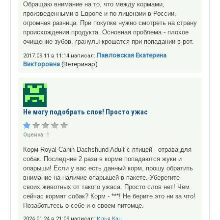
Обращаю внимание на то, что между кормами,
произведенными в Европе и по лицензии в России,
огромная разница. При покупке нужно смотреть на страну
происхождения продукта. Основная проблема - плохое
очищение зубов, гранулы крошатся при попадании в рот.
Павловская Екатерина
2017.09.11 в 11:14 написал:
Викторовна
(Ветеринар)
Не могу подобрать слов! Просто ужас
Оценка:
1
Корм Royal Canin Dachshund Adult с птицей - отрава для
собак. Последние 2 раза в корме попадаются жуки и
опарыши! Если у вас есть данный корм, прошу обратить
внимание на наличие опарышей в пакете. Уберегите
своих животных от такого ужаса. Просто слов нет! Чем
сейчас кормят собак? Корм - ***! Не берите это ни за что!
Позаботьтесь о себе и о своем питомце.
2024.01.24 в 21:09 написал:
Илья Кац