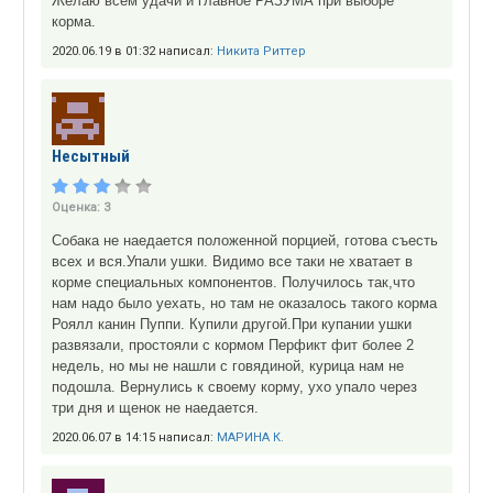
Желаю всем удачи и главное РАЗУМА при выборе
корма.
2020.06.19 в 01:32 написал:
Никита Риттер
Несытный
Оценка:
3
Собака не наедается положенной порцией, готова съесть
всех и вся.Упали ушки. Видимо все таки не хватает в
корме специальных компонентов. Получилось так,что
нам надо было уехать, но там не оказалось такого корма
Роялл канин Пуппи. Купили другой.При купании ушки
развязали, простояли с кормом Перфикт фит более 2
недель, но мы не нашли с говядиной, курица нам не
подошла. Вернулись к своему корму, ухо упало через
три дня и щенок не наедается.
2020.06.07 в 14:15 написал:
МАРИНА К.