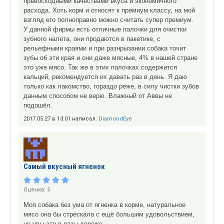
превосходными качествами вкуса и экономичного
расхода. Хоть корм и относят к премиум классу, на мой
взгляд его полноправно можно считать супер премиум.
У данной фирмы есть отличные палочки для очистки
зубного налета, они продаются в пакетике, с
рельефными краями и при разнрызании собака точит
зубы об эти края и они даже мясные, 4% в нашей стране
это уже мясо. Так же в этих палочках содержится
кальций, рекомендуется их давать раз в день. Я даю
только как лакомство, гораздо реже, в силу чистки зубов
данным способом не верю. Влажный от Аввы не
подошёл.
2017.05.27 в 13:01 написал:
DiamondEye
Самый вкусный ягненок
Оценка:
5
Моя собака без ума от ягненка в корме, натуральное
мясо она бы стрескала с ещё большим удовольствием,
но увы это в разы дороже.