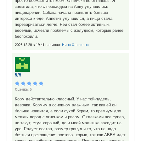
просто обожает этот корм. От миски не оттянешь. Я
заметила, что с переходом на Авву улучшилось
пищеварения. Собака начала проявлять больше
интереса к еде. Аппетит улучшился, а пища стала
перевариваться легче. Рэй стал более активный,
веселый, исчезли проблемы с желудком, которые ранее
беспокоили.
2023.12.20 в 19:41 написал:
Нина Олеговна
5/5
Оценка:
5
Корм действительно классный. У нас той-пудель,
девочка. Кормим в основном влажным, так как ей он
больше нравится, а если сухой берем, то премиум для
мелких пород с ягненком и рисом. С глазками все супер,
не текут, стул хороший, да и моей малышке заходит на
ура! Радует состав, размер гранул и то, что не надо
бояться прекращения поставок корма, так как АВВА идет
теперь российского производства. При этом на качестве