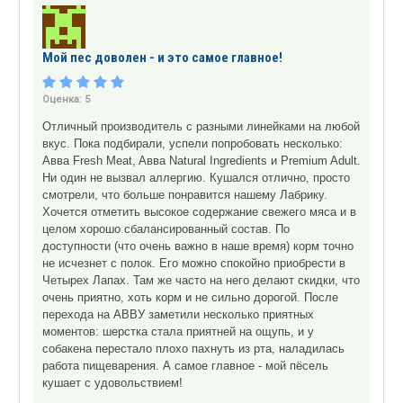
Мой пес доволен - и это самое главное!
Оценка:
5
Отличный производитель с разными линейками на любой
вкус. Пока подбирали, успели попробовать несколько:
Aвва Fresh Meat, Aвва Natural Ingredients и Premium Adult.
Ни один не вызвал аллергию. Кушался отлично, просто
смотрели, что больше понравится нашему Лабрику.
Хочется отметить высокое содержание свежего мяса и в
целом хорошо сбалансированный состав. По
доступности (что очень важно в наше время) корм точно
не исчезнет с полок. Его можно спокойно приобрести в
Четырех Лапах. Там же часто на него делают скидки, что
очень приятно, хоть корм и не сильно дорогой. После
перехода на АВВУ заметили несколько приятных
моментов: шерстка стала приятней на ощупь, и у
собакена перестало плохо пахнуть из рта, наладилась
работа пищеварения. А самое главное - мой пёсель
кушает с удовольствием!