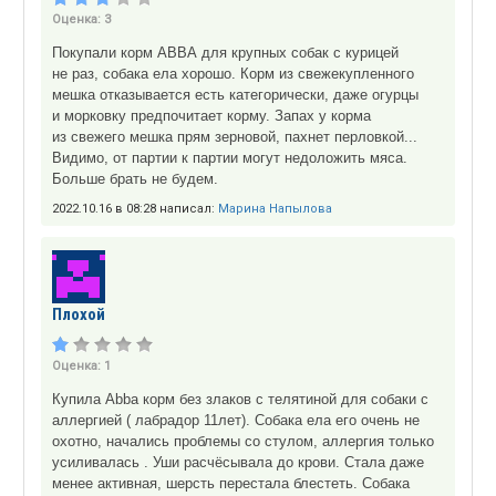
Оценка:
3
Покупали корм АВВА для крупных собак с курицей
не раз, собака ела хорошо. Корм из свежекупленного
мешка отказывается есть категорически, даже огурцы
и морковку предпочитает корму. Запах у корма
из свежего мешка прям зерновой, пахнет перловкой...
Видимо, от партии к партии могут недоложить мяса.
Больше брать не будем.
2022.10.16 в 08:28 написал:
Марина Напылова
Плохой
Оценка:
1
Купила Abba корм без злаков с телятиной для собаки с
аллергией ( лабрадор 11лет). Собака ела его очень не
охотно, начались проблемы со стулом, аллергия только
усиливалась . Уши расчёсывала до крови. Стала даже
менее активная, шерсть перестала блестеть. Собака