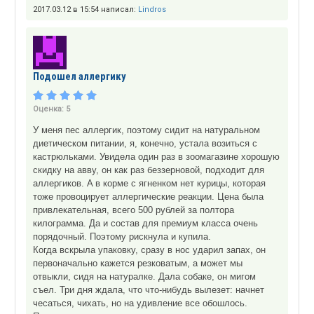
2017.03.12 в 15:54 написал:
Lindros
Подошел аллергику
Оценка:
5
У меня пес аллергик, поэтому сидит на натуральном
диетическом питании, я, конечно, устала возиться с
кастрюльками. Увидела один раз в зоомагазине хорошую
скидку на авву, он как раз беззерновой, подходит для
аллергиков. A в корме с ягненком нет курицы, которая
тоже провоцирует аллергические реакции. Цена была
привлекательная, всего 500 рублей за полтора
килограмма. Да и состав для премиум класса очень
порядочный. Поэтому рискнула и купила.
Когда вскрыла упаковку, сразу в нос ударил запах, он
первоначально кажется резковатым, а может мы
отвыкли, сидя на натуралке. Дала собаке, он мигом
съел. Три дня ждала, что что-нибудь вылезет: начнет
чесаться, чихать, но на удивление все обошлось.