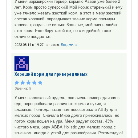
У меня йоркширский терьер, кормлю Аввой уже более 2
лет. Корм просто суперский! Мой йорик старенький и ему
уже тяжело жевать жесткий корм, а этот в меру жесткий,
состав хороший, оправдывает звание корма премиум
класса, гранулы не сильно большие, мой очень любит
этот корм. Еще беру такой же, но с индейкой, тоже
отлично поедается.
2023.08.14 в 19:27 написал:
Людмила
Хороший корм для привередливых
Оценка:
5
У меня карликовый пудель, она очень привередливая в
еде, перепробовали различные корма и сухие, и
влажные. Полгода назад нам посоветовали АВВу для
мелких пород. Сначала Мира долго принюхивалась, но
потом корм пошел на ура. Меня радует состав, 43%
чистого мяса, беру АВВА Holistic для мелких пород с
ягненком, иногда с уткой для разнообразия. Рекомендую!