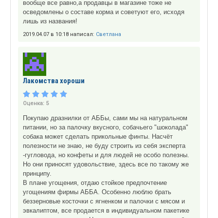
вообще все равно,а продавцы в магазине тоже не
осведомлены о составе корма и советуют его, исходя
лишь из названия!
2019.04.07 в 10:18 написал:
Светлана
Лакомства хороши
Оценка:
5
Покупаю дразнилки от АББы, сами мы на натуральном
питании, но за палочку вкусного, собачьего "шоколада"
собака может сделать прикольные финты. Насчёт
полезности не знаю, не буду строить из себя эксперта
-гугловода, но конфеты и для людей не особо полезны.
Но они приносят удовольствие, здесь все по такому же
принципу.
В плане угощения, отдаю стойкое предпочтение
угощениям фирмы АББА. Особенно люблю брать
беззерновые косточки с ягненком и палочки с мясом и
эвкалиптом, все продается в индивидуальном пакетике