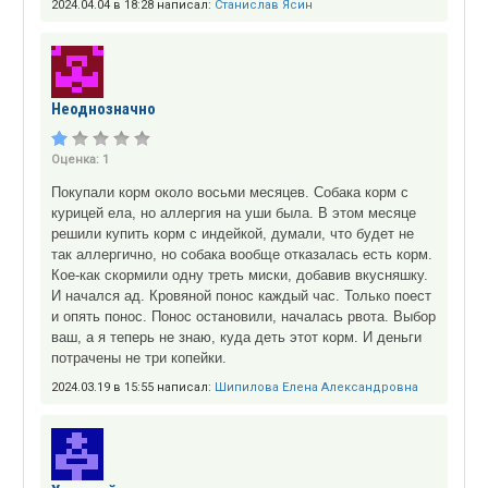
2024.04.04 в 18:28 написал:
Станислав Ясин
Неоднозначно
Оценка:
1
Покупали корм около восьми месяцев. Собака корм с
курицей ела, но аллергия на уши была. В этом месяце
решили купить корм с индейкой, думали, что будет не
так аллергично, но собака вообще отказалась есть корм.
Кое-как скормили одну треть миски, добавив вкусняшку.
И начался ад. Кровяной понос каждый час. Только поест
и опять понос. Понос остановили, началась рвота. Выбор
ваш, а я теперь не знаю, куда деть этот корм. И деньги
потрачены не три копейки.
2024.03.19 в 15:55 написал:
Шипилова Елена Александровна