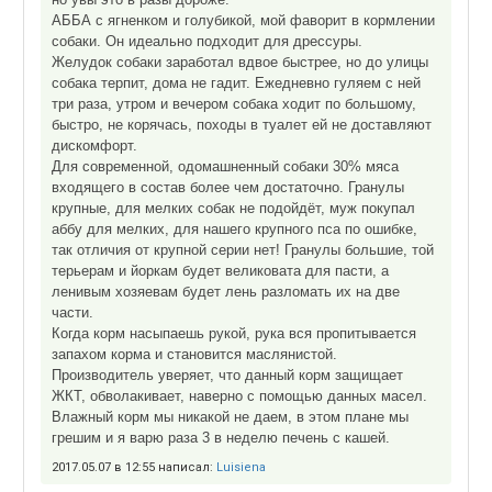
АББА с ягненком и голубикой, мой фаворит в кормлении
собаки. Он идеально подходит для дрессуры.
Желудок собаки заработал вдвое быстрее, но до улицы
собака терпит, дома не гадит. Ежедневно гуляем с ней
три раза, утром и вечером собака ходит по большому,
быстро, не корячась, походы в туалет ей не доставляют
дискомфорт.
Для современной, одомашненный собаки 30% мяса
входящего в состав более чем достаточно. Гранулы
крупные, для мелких собак не подойдёт, муж покупал
аббу для мелких, для нашего крупного пса по ошибке,
так отличия от крупной серии нет! Гранулы большие, той
терьерам и йоркам будет великовата для пасти, а
ленивым хозяевам будет лень разломать их на две
части.
Когда корм насыпаешь рукой, рука вся пропитывается
запахом корма и становится маслянистой.
Производитель уверяет, что данный корм защищает
ЖКТ, обволакивает, наверно с помощью данных масел.
Влажный корм мы никакой не даем, в этом плане мы
грешим и я варю раза 3 в неделю печень с кашей.
2017.05.07 в 12:55 написал:
Luisiena