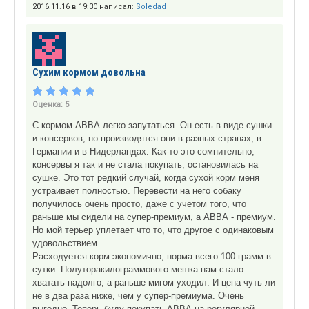
2016.11.16 в 19:30 написал:
Soledad
Сухим кормом довольна
Оценка:
5
С кормом АВВА легко запутаться. Он есть в виде сушки
и консервов, но производятся они в разных странах, в
Германии и в Нидерландах. Как-то это сомнительно,
консервы я так и не стала покупать, остановилась на
сушке. Это тот редкий случай, когда сухой корм меня
устраивает полностью. Перевести на него собаку
получилось очень просто, даже с учетом того, что
раньше мы сидели на супер-премиум, а АВВА - премиум.
Но мой терьер уплетает что то, что другое с одинаковым
удовольствием.
Расходуется корм экономично, норма всего 100 грамм в
сутки. Полуторакилограммового мешка нам стало
хватать надолго, а раньше мигом уходил. И цена чуть ли
не в два раза ниже, чем у супер-премиума. Очень
выгодно. Теперь буду покупать АВВА на регулярной