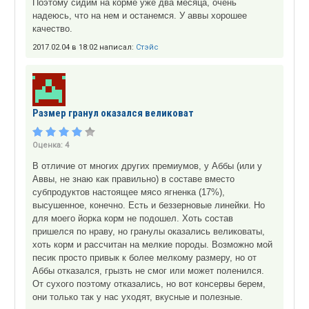
Поэтому сидим на корме уже два месяца, очень
надеюсь, что на нем и останемся. У аввы хорошее
качество.
2017.02.04 в 18:02 написал:
Стэйс
Размер гранул оказался великоват
Оценка:
4
В отличие от многих других премиумов, у Аббы (или у
Аввы, не знаю как правильно) в составе вместо
субпродуктов настоящее мясо ягненка (17%),
высушенное, конечно. Есть и беззерновые линейки. Но
для моего йорка корм не подошел. Хоть состав
пришелся по нраву, но гранулы оказались великоваты,
хоть корм и рассчитан на мелкие породы. Возможно мой
песик просто привык к более мелкому размеру, но от
Аббы отказался, грызть не смог или может поленился.
От сухого поэтому отказались, но вот консервы берем,
они только так у нас уходят, вкусные и полезные.