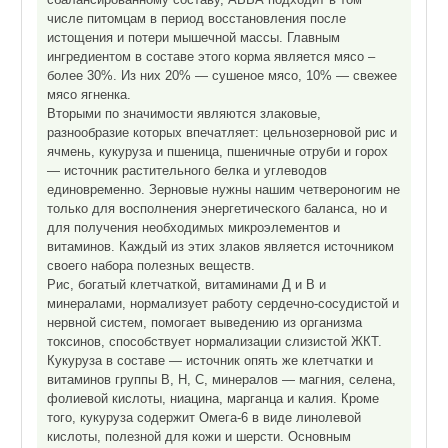
числе питомцам в период восстановления после
истощения и потери мышечной массы. Главным
ингредиентом в составе этого корма является мясо –
более 30%. Из них 20% — сушеное мясо, 10% — свежее
мясо ягненка.
Вторыми по значимости являются злаковые,
разнообразие которых впечатляет: цельнозерновой рис и
ячмень, кукуруза и пшеница, пшеничные отруби и горох
— источник растительного белка и углеводов
единовременно. Зерновые нужны нашим четвероногим не
только для восполнения энергетического баланса, но и
для получения необходимых микроэлементов и
витаминов. Каждый из этих злаков является источником
своего набора полезных веществ.
Рис, богатый клетчаткой, витаминами Д и В и
минералами, нормализует работу сердечно-сосудистой и
нервной систем, помогает выведению из организма
токсинов, способствует нормализации слизистой ЖКТ.
Кукуруза в составе — источник опять же клетчатки и
витаминов группы В, Н, С, минералов — магния, селена,
фолиевой кислоты, ниацина, марганца и калия. Кроме
того, кукуруза содержит Омега-6 в виде линолевой
кислоты, полезной для кожи и шерсти. Основным