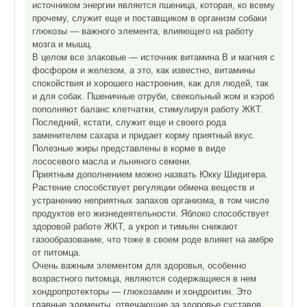
источником энергии является пшеница, которая, ко всему
прочему, служит еще и поставщиком в организм собаки
глюкозы — важного элемента, влияющего на работу
мозга и мышц.
В целом все злаковые — источник витамина В и магния с
фосфором и железом, а это, как известно, витамины
спокойствия и хорошего настроения, как для людей, так
и для собак. Пшеничные отруби, свекольный жом и кэроб
пополняют баланс клетчатки, стимулируя работу ЖКТ.
Последний, кстати, служит еще и своего рода
заменителем сахара и придает корму приятный вкус.
Полезные жиры представлены в корме в виде
лососевого масла и льняного семени.
Приятным дополнением можно назвать Юкку Шидигера.
Растение способствует регуляции обмена веществ и
устранению неприятных запахов организма, в том числе
продуктов его жизнедеятельности. Яблоко способствует
здоровой работе ЖКТ, а укроп и тимьян снижают
газообразование, что тоже в своем роде влияет на амбре
от питомца.
Очень важным элементом для здоровья, особенно
возрастного питомца, являются содержащиеся в нем
хондропротекторы — глюкозамин и хондроитин. Это
главные элементы, отвечающие за здоровье суставов