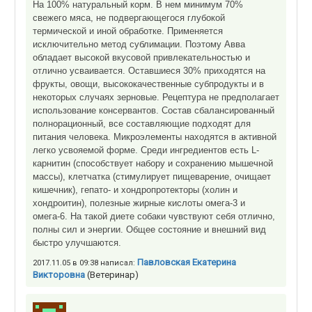
На 100% натуральный корм. В нем минимум 70%
свежего мяса, не подвергающегося глубокой
термической и иной обработке. Применяется
исключительно метод сублимации. Поэтому Авва
обладает высокой вкусовой привлекательностью и
отлично усваивается. Оставшиеся 30% приходятся на
фрукты, овощи, высококачественные субпродукты и в
некоторых случаях зерновые. Рецептура не предполагает
использование консервантов. Состав сбалансированный
полнорационный, все составляющие подходят для
питания человека. Микроэлементы находятся в активной
легко усвояемой форме. Среди ингредиентов есть L-
карнитин (способствует набору и сохранению мышечной
массы), клетчатка (стимулирует пищеварение, очищает
кишечник), гепато- и хондропротекторы (холин и
хондроитин), полезные жирные кислоты омега-3 и
омега-6. На такой диете собаки чувствуют себя отлично,
полны сил и энергии. Общее состояние и внешний вид
быстро улучшаются.
Павловская Екатерина
2017.11.05 в 09:38 написал:
Викторовна
(Ветеринар)