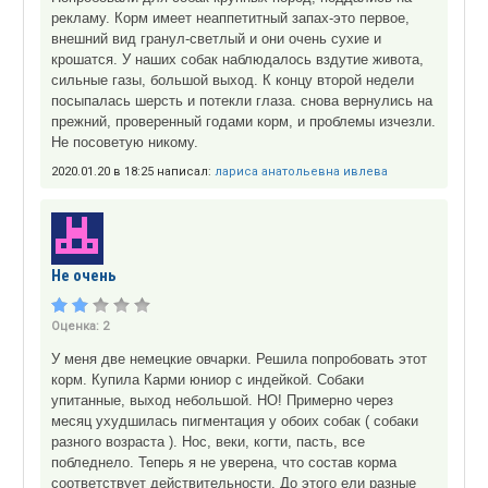
рекламу. Корм имеет неаппетитный запах-это первое,
внешний вид гранул-светлый и они очень сухие и
крошатся. У наших собак наблюдалось вздутие живота,
сильные газы, большой выход. К концу второй недели
посыпалась шерсть и потекли глаза. снова вернулись на
прежний, проверенный годами корм, и проблемы изчезли.
Не посоветую никому.
2020.01.20 в 18:25 написал:
лариса анатольевна ивлева
Не очень
Оценка:
2
У меня две немецкие овчарки. Решила попробовать этот
корм. Купила Карми юниор с индейкой. Собаки
упитанные, выход небольшой. НО! Примерно через
месяц ухудшилась пигментация у обоих собак ( собаки
разного возраста ). Нос, веки, когти, пасть, все
побледнело. Теперь я не уверена, что состав корма
соответствует действительности. До этого ели разные