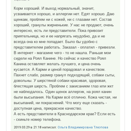
Корм хороший. И выход нормальный, значит,
усваивается хорошо, и аллергии нет. Едят хорошо. Даю
щенкам, проблем ни с кожей, ни с глазами нет. Состав
хороший, гранулы жирненькие. У нас не продают, очень
интересно, есть ли представители. Пока привозит
приятельница, но и ее напрягать неудобно, да и не
всегда она ко мне попадает. Было бы удобно с
представителем работать. Заказал - оплатил - привезли.
В интернет - магазине чего - то не нашла. Раньше мои
сидели на Роял Канине. Но сейчас и качество Роял
Канина оставляет желать лучшего, и цена очень
кусается. А Карми и ценой порадовал и качеством.
Пахнет слабо, размер гранул подходящий, собаки сыты,
довольны. У шерстяной собаки красивая, здоровая,
блестящая шерсть. Проблем с закисанием глаз или жкт
не наблюдалось. Один щенок аллергик, на роял канин
были высыпания. На Карми всё отлично. Кожа чистая, ни
высыпаний, ни покраснений. Что могу еще сказать -
доступная цена, прекрасное качество.
А есть представители в Краснодарском крае? Если есть
- скиньте номер телефона.
2019.03.29 в 21:18 написал:
Ольга Владимировна Тлюпова