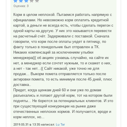
Оценка:
3
Корм в целом неплохой. Пытаемся работать напрямую с
официалами. Но невозможно корм оплатить кредитной
картой, а деньги не всегда есть, чтобы сделать перегон с
одной карты на другую. У них это называется перевести
на расчетный счёт. Задерживали с поставкой. Сначала
говорили, что корм после оплаты уедет в пятницу, по
факту только в понедельник был отправлен а ТК.
Никаких компенсаций за исключением улыбки
менеджера((( об акциях узнаешь случайно, на сайте их
нет, а менеджер если сочтет нужным, то и скажет о них,
а нет - так нет...(( Сайт никакой, уже точно не для
продаж... Выкорм помета отправляется только после
актировки помета, то есть минимум после 45 дней, плюс
доставка..
Придет, когда щенкам дней 60 и они уже по домам
разъехались и лопают другой корм, тот на котором были
подняты... Не борются за потенциальных клиентов. И это
при существующей конкуренции на рынке даже
отечественных неплохих кормов. И получается, вроде и
корм неплох, но...
2019.05.31 в 13:35 написал:
Lu Tar