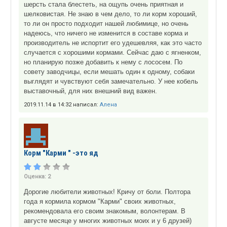
шерсть стала блестеть, на ощупь очень приятная и
шелковистая. Не знаю в чем дело, то ли корм хороший,
то ли он просто подходит нашей любимице, но очень
надеюсь, что ничего не изменится в составе корма и
производитель не испортит его удешевляя, как это часто
случается с хорошими кормами. Сейчас даю с ягненком,
но планирую позже добавить к нему с лососем. По
совету заводчицы, если мешать один к одному, собаки
выглядят и чувствуют себя замечательно. У нее кобель
выставочный, для них внешний вид важен.
2019.11.14 в 14:32 написал:
Алена
Корм "Карми " -это яд
Оценка:
2
Дорогие любители животных! Кричу от боли. Полтора
года я кормила кормом "Карми" своих животных,
рекомендовала его своим знакомым, волонтерам. В
августе месяце у многих животных моих и у 6 друзей)