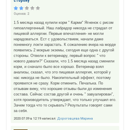
сторону
Оценка:
2
1.5 месяца назад купили корм " Карми" Ягненок с рисом
гипоаллергенный. Наш лабрадор никогда не страдал от
пищевой аллергии. Первые впечатления- не могли
нарадоваться. Ест с удовольствием, начали даже
понемногу локти зарастать. К сожалению вчера на морде
появились 2 мокрые экземы, сегодня еще одна с другой
стороны. Отвели к ветеринару, первый вопрос " что
нового давали?" Сказали, что 1.5 месяца назад сменили
корм, и сначало было все хорошо. Ветеринар взял
анализы, сказал, что это пищевая аллергия, которой у
нас никогда не было. Накопительный эффект, поэтому
проявился не сразу. Корм отменить. Печалька. По
отзывам вижу, что хорошие отзывы были до изменения
состава. Сейчас состав другой и очень " завуалирован",
хотя производитель утверждает, что только улучшил его.
Зачем тогда что то скрывать? Результаты говорят сами
за себя.
2020.07.09 в 12:19 написал:
Дороговцева Марина