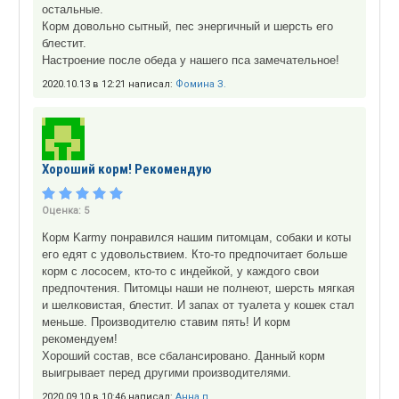
остальные.
Корм довольно сытный, пес энергичный и шерсть его
блестит.
Настроение после обеда у нашего пса замечательное!
2020.10.13 в 12:21 написал:
Фомина З.
Хороший корм! Рекомендую
Оценка:
5
Корм Karmy понравился нашим питомцам, собаки и коты
его едят с удовольствием. Кто-то предпочитает больше
корм с лососем, кто-то с индейкой, у каждого свои
предпочтения. Питомцы наши не полнеют, шерсть мягкая
и шелковистая, блестит. И запах от туалета у кошек стал
меньше. Производителю ставим пять! И корм
рекомендуем!
Хороший состав, все сбалансировано. Данный корм
выигрывает перед другими производителями.
2020.09.10 в 10:46 написал:
Анна п.