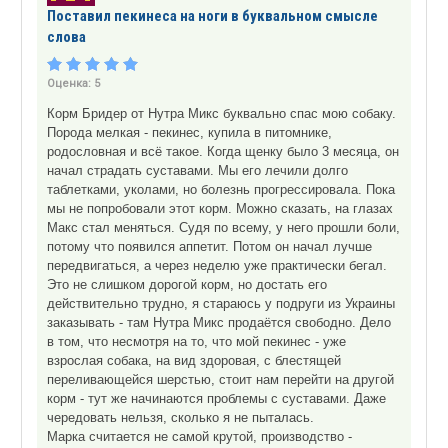
Поставил пекинеса на ноги в буквальном смысле
слова
Оценка:
5
Корм Бридер от Нутра Микс буквально спас мою собаку.
Порода мелкая - пекинес, купила в питомнике,
родословная и всё такое. Когда щенку было 3 месяца, он
начал страдать суставами. Мы его лечили долго
таблетками, уколами, но болезнь прогрессировала. Пока
мы не попробовали этот корм. Можно сказать, на глазах
Макс стал меняться. Судя по всему, у него прошли боли,
потому что появился аппетит. Потом он начал лучше
передвигаться, а через неделю уже практически бегал.
Это не слишком дорогой корм, но достать его
действительно трудно, я стараюсь у подруги из Украины
заказывать - там Нутра Микс продаётся свободно. Дело
в том, что несмотря на то, что мой пекинес - уже
взрослая собака, на вид здоровая, с блестящей
переливающейся шерстью, стоит нам перейти на другой
корм - тут же начинаются проблемы с суставами. Даже
чередовать нельзя, сколько я не пыталась.
Марка считается не самой крутой, производство -