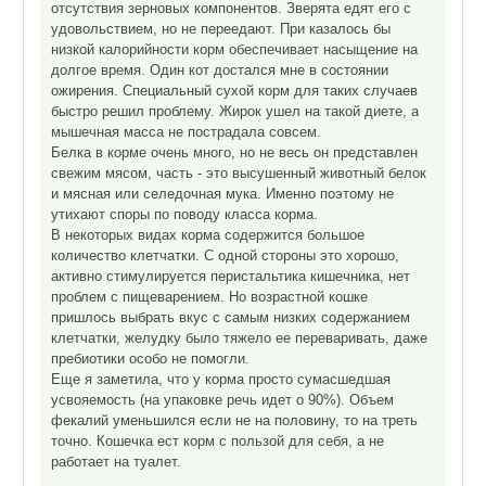
отсутствия зерновых компонентов. Зверята едят его с
удовольствием, но не переедают. При казалось бы
низкой калорийности корм обеспечивает насыщение на
долгое время. Один кот достался мне в состоянии
ожирения. Специальный сухой корм для таких случаев
быстро решил проблему. Жирок ушел на такой диете, а
мышечная масса не пострадала совсем.
Белка в корме очень много, но не весь он представлен
свежим мясом, часть - это высушенный животный белок
и мясная или селедочная мука. Именно поэтому не
утихают споры по поводу класса корма.
В некоторых видах корма содержится большое
количество клетчатки. С одной стороны это хорошо,
активно стимулируется перистальтика кишечника, нет
проблем с пищеварением. Но возрастной кошке
пришлось выбрать вкус с самым низких содержанием
клетчатки, желудку было тяжело ее переваривать, даже
пребиотики особо не помогли.
Еще я заметила, что у корма просто сумасшедшая
усвояемость (на упаковке речь идет о 90%). Объем
фекалий уменьшился если не на половину, то на треть
точно. Кошечка ест корм с пользой для себя, а не
работает на туалет.