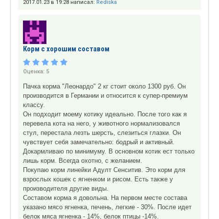
2017.01.23 в 19:28 написал:
Rediska
Корм с хорошим составом
Оценка:
5
Пачка корма "Леонардо" 2 кг стоит около 1300 руб. Он
производится в Германии и относится к супер-премиум
классу.
Он подходит моему котику идеально. После того как я
перевела кота на него, у животного нормализовался
стул, перестала лезть шерсть, слезиться глазки. Он
чувствует себя замечательно: бодрый и активный.
Докармливаю по минимуму. В основном котик ест только
лишь корм. Всегда охотно, с желанием.
Покупаю корм линейки Адулт Сенситив. Это корм для
взрослых кошек с ягненком и рисом. Есть также у
производителя другие виды.
Составом корма я довольна. На первом месте состава
указано мясо ягненка, печень, легкие - 30%. После идет
белок мяса ягненка - 14%, белок птицы -14%.