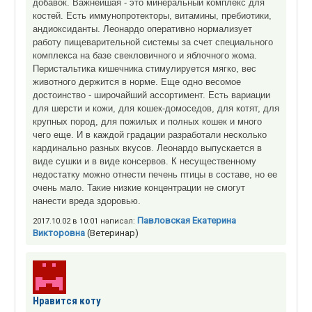
добавок. Важнейшая - это минеральный комплекс для
костей. Есть иммунопротекторы, витамины, пребиотики,
андиоксиданты. Леонардо оперативно нормализует
работу пищеварительной системы за счет специального
комплекса на базе свекловичного и яблочного жома.
Перистальтика кишечника стимулируется мягко, вес
животного держится в норме. Еще одно весомое
достоинство - широчайший ассортимент. Есть вариации
для шерсти и кожи, для кошек-домоседов, для котят, для
крупных пород, для пожилых и полных кошек и много
чего еще. И в каждой градации разработали несколько
кардинально разных вкусов. Леонардо выпускается в
виде сушки и в виде консервов. К несущественному
недостатку можно отнести печень птицы в составе, но ее
очень мало. Такие низкие концентрации не смогут
нанести вреда здоровью.
Павловская Екатерина
2017.10.02 в 10:01 написал:
Викторовна
(Ветеринар)
Нравится коту