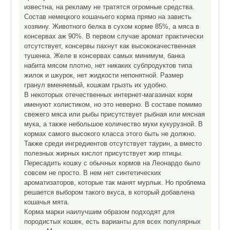
известна, на рекламу не тратятся огромные средства.
Состав немецкого кошачьего корма прямо на зависть
хозяину. Животного белка в сухом корме 85%, а мяса в
консервах аж 90%. В первом случае аромат практически
отсутствует, консервы пахнут как высококачественная
тушенка. Желе в консервах самых минимум, банка
набита мясом плотно, нет никаких субпродуктов типа
жилок и шкурок, нет жидкости непонятной. Размер
гранул вменяемый, кошкам грызть их удобно.
В некоторых отечественных интернет-магазинах корм
именуют холистиком, но это неверно. В составе помимо
свежего мяса или рыбы присутствует рыбная или мясная
мука, а также небольшое количество муки кукурузной. В
кормах самого высокого класса этого быть не должно.
Также среди ингредиентов отсутствует таурин, а вместо
полезных жирных кислот присутствует жир птицы.
Пересадить кошку с обычных кормов на Леонардо было
совсем не просто. В нем нет синтетических
ароматизаторов, которые так манят мурлык. Но проблема
решается выбором такого вкуса, в который добавлена
кошачья мята.
Корма марки наилучшим образом подходят для
породистых кошек, есть варианты для всех популярных