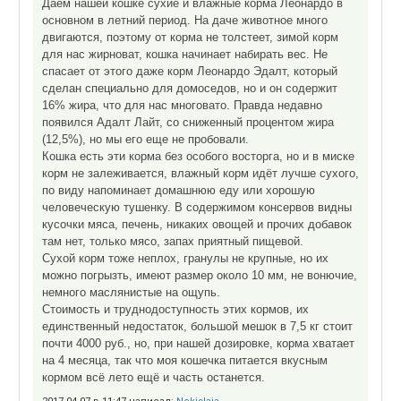
Даем нашей кошке сухие и влажные корма Леонардо в
основном в летний период. На даче животное много
двигаются, поэтому от корма не толстеет, зимой корм
для нас жирноват, кошка начинает набирать вес. Не
спасает от этого даже корм Леонардо Эдалт, который
сделан специально для домоседов, но и он содержит
16% жира, что для нас многовато. Правда недавно
появился Адалт Лайт, со сниженный процентом жира
(12,5%), но мы его еще не пробовали.
Кошка есть эти корма без особого восторга, но и в миске
корм не залеживается, влажный корм идёт лучше сухого,
по виду напоминает домашнюю еду или хорошую
человеческую тушенку. В содержимом консервов видны
кусочки мяса, печень, никаких овощей и прочих добавок
там нет, только мясо, запах приятный пищевой.
Сухой корм тоже неплох, гранулы не крупные, но их
можно погрызть, имеют размер около 10 мм, не вонючие,
немного маслянистые на ощупь.
Стоимость и труднодоступность этих кормов, их
единственный недостаток, большой мешок в 7,5 кг стоит
почти 4000 руб., но, при нашей дозировке, корма хватает
на 4 месяца, так что моя кошечка питается вкусным
кормом всё лето ещё и часть останется.