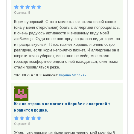
Оценка:
5
Корм суперский. С того момента как стала своей кошке
(она у меня стерильная) брать с аллергией попрощалась,
и очень радуюсь активности и внешнему виду моей
любимицы. Судя по ее восторгу, когда она видит корм, он
и правда вкусный. Плюс пахнет хорошо, я очень остро
реагирую, если корм неприятно пахнет. И аллергены он в
шерсти точно убирает, испытано не себе, мне стало
гораздо комфортнее рядом с ней находиться, симптомы
стали проявляться реже.
2020.08.29 в 18:33 написал:
Карина Маранян
Как ни странно помогает в борьбе с аллергией +
нравится кошке.
Оценка:
5
Жаль, что раньше не было корма такого, мой муж бы 8