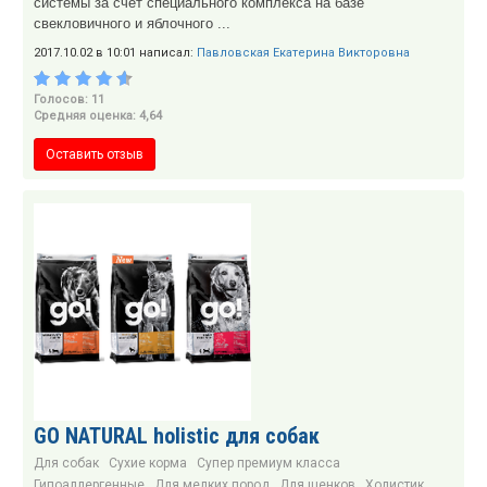
системы за счет специального комплекса на базе
свекловичного и яблочного ...
2017.10.02 в 10:01 написал:
Павловская Екатерина Викторовна
Голосов: 11
Средняя оценка: 4,64
Оставить отзыв
GO NATURAL holistic для собак
Для собак
Сухие корма
Супер премиум класса
Гипоаллергенные
Для мелких пород
Для щенков
Холистик