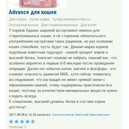
Advance для кошек
Для кошек
Сухие корма
Супер премиум класса
Гипоаллергенные
Для стерилизованных
Для котят
У кормов Адванс широкий ассортимент именно для
стерилизованных кошек, я не сторонник обязательного
употребления кастратами таких рационов, но раз хозяевам
кошек спокойнее, пусть будет так. Данная марка кормов
подобным животным подходит - низкий процент жиров и
высокий белка, помогает кошкам не набрать лишний вес, что
особенно вероятно в первые 6-8 месяцев после проведения
операции. Далее нет избытка калия, магния и фосфора - это
снижает опасность развития МКБ, хотя сейчас появились
исследования, что кастрация не имеет прямой связи с
образованием камней, этому подвержены практически все
кошки, поэтому за количеством минеральных веществ нужно
следить всегда.
К сожалению, высокий уровень белка в составе корма
достигнут ...
2017.08.08 в 16:33 написал:
Синельников Николай Максимович
Голосов: 7