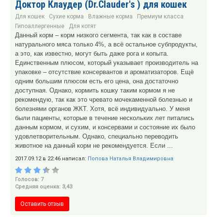
Доктор Клаудер (Dr.Clauder's ) для кошек
Для кошек
Сухие корма
Влажные корма
Премиум класса
Гипоаллергенные
Для котят
Данный корм – корм низкого сегмента, так как в составе
натурального мяса только 4%, а всё остальное субпродукты,
а это, как известно, могут быть даже рога и копыта.
Единственным плюсом, который указывает производитель на
упаковке – отсутствие консервантов и ароматизаторов. Ещё
одним большим плюсом есть его цена, она достаточно
доступная. Однако, кормить кошку таким кормом я не
рекомендую, так как это чревато мочекаменной болезнью и
болезнями органов ЖКТ. Хотя, всё индивидуально. У меня
были пациенты, которые в течение нескольких лет питались
данным кормом, и сухим, и консервами и состояние их было
удовлетворительным. Однако, специально переводить
животное на данный корм не рекомендуется. Если ...
2017.09.12 в 22:46 написал:
Попова Наталья Владимировна
Голосов: 7
Средняя оценка: 3,43
Оставить отзыв