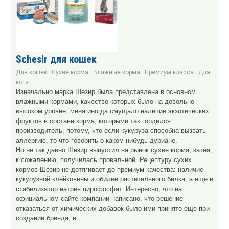
Schesir для кошек
Для кошек
Сухие корма
Влажные корма
Премиум класса
Для
котят
Изначально марка Шезир была представлена в основном
влажными кормами, качество которых было на довольно
высоком уровне, меня иногда смущало наличие экзотических
фруктов в составе корма, которыми так гордился
производитель, потому, что если кукуруза способна вызвать
аллергию, то что говорить о каком-нибудь дуриане.
Но не так давно Шезир выпустил на рынок сухие корма, затея,
к сожалению, получилась провальной. Рецептуру сухих
кормов Шезир не дотягивает до премиум качества: наличие
кукурузной клейковины и обилие растительного белка, а еще и
стабилизатор натрия пирофосфат. Интересно, что на
официальном сайте компании написано, что решение
отказаться от химических добавок было ими принято еще при
создании бренда, и ...