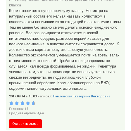
класса
Корм относится к супер-премиуму классу. Несмотря на
натуральный состав его нельзя назвать холистиком в
классическом понимании из-за входящей в состав муки птицы.
Тем не менее Go можно смело делать основой ежедневного
рациона. Все разновидности отличаются высокой
питательностью, средних размеров порций хватает для
полного насыщения, а чувство сытости сохраняется долго. К
достоинствам корма отношу его высокую усвояемость.
Количество экскрементов уменьшается почти на треть, запах
от них менее интенсивный. Проблем с пищеварением не
случается, кал всегда формованный, не жидкий. Рецептура
уникальна тем, что при производстве используется только
свежие ингредиенты, не подвергающиеся глубокой
промышленной обработке. Корм сбалансирован по БЖУ,
содержит много натуральных источников ...
2017.09.14 в 10:03 написал:
Павловская Екатерина Викторовна
Голосов: 14
Средняя оценка: 4,64
Оставить отзыв