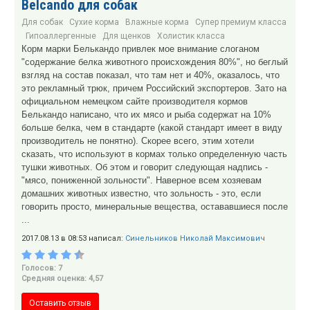
Belcando для собак
Для собак
Сухие корма
Влажные корма
Супер премиум класса
Гипоаллергенные
Для щенков
Холистик класса
Корм марки Белькандо привлек мое внимание слоганом
"содержание белка животного происхождения 80%", но беглый
взгляд на состав показал, что там нет и 40%, оказалось, что
это рекламный трюк, причем Российский экспортеров. Зато на
официальном немецком сайте производителя кормов
Белькандо написано, что их мясо и рыба содержат на 10%
больше белка, чем в стандарте (какой стандарт имеет в виду
производитель не понятно). Скорее всего, этим хотели
сказать, что используют в кормах только определенную часть
тушки животных. Об этом и говорит следующая надпись -
"мясо, пониженной зольности". Наверное всем хозяевам
домашних животных известно, что зольность - это, если
говорить просто, минеральные вещества, остававшиеся после
...
2017.08.13 в 08:53 написал:
Синельников Николай Максимович
Голосов: 7
Средняя оценка: 4,57
Оставить отзыв