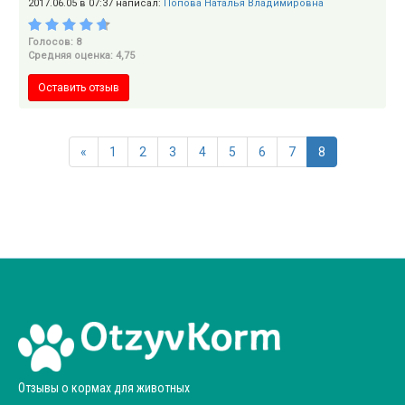
2017.06.05 в 07:37 написал:
Попова Наталья Владимировна
Голосов: 8
Средняя оценка: 4,75
Оставить отзыв
«
1
2
3
4
5
6
7
8
Отзывы о кормах для животных